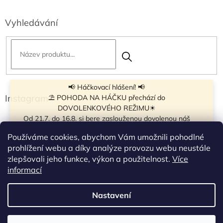
Vyhledávání
📢 Háčkovací hlášení! 📢
Instagram
⛱ POHODA NA HÁČKU přechází do
DOVOLENKOVÉHO REŽIMU☀
Od 21.7. do 16.8. si bere zaslouženou dovolenou náš
navíječ klubíček BB Cake, a tak si motání klubíček dává
Používáme cookies, abychom Vám umožnili pohodlné
krátkou pauzu.
prohlížení webu a díky analýze provozu webu neustále
Objednávky přijímáme dál - klubíčka, která máme
zlepšovali jeho funkce, výkon a použitelnost.
Více
vyrobená, odešleme bez zdržení. U ostatních se doba
Sledovat na Instagramu
informací
odeslání může prodloužit.
☀
Od 7.8. do 14.8. si dovolenou bude užívat obchůdek v
Nastavení
Vytvořil Shoptet
Táboře. Takže v tomto termínu bude zavřeno.
Objednávky přijaté v tomto termínu začneme vyřizovat