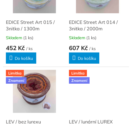
ů
p
r
o
d
EDICE Street Art 015 /
EDICE Street Art 014 /
u
3nitka / 1300m
3nitka / 2000m
k
Skladem
(1 ks)
Skladem
(1 ks)
t
452 Kč
607 Kč
ů
/ ks
/ ks
Do košíku
Do košíku
Limitka
Limitka
Znamení
Znamení
LEV / bez lurexu
LEV / lunární LUREX