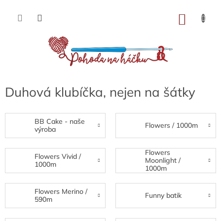
Přejít
na
NÁKU
obsah
KOŠÍK
Duhová klubíčka, nejen na šátky
BB Cake - naše
Flowers / 1000m
výroba
Flowers
Flowers Vivid /
Moonlight /
1000m
1000m
Flowers Merino /
Funny batik
590m