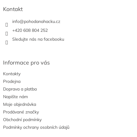
í
p
í
p
a
Kontakt
r
t
v
í
info
@
pohodanahacku.cz
k
y
+420 608 804 252
v
Sledujte nás na facebooku
ý
p
i
s
Informace pro vás
u
Kontakty
Prodejna
Doprava a platba
Napište nám
Moje objednávka
Prodávané značky
Obchodní podmínky
Podmínky ochrany osobních údajů