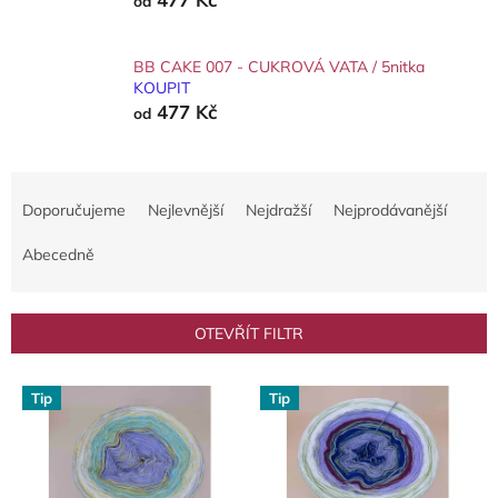
od
BB CAKE 007 - CUKROVÁ VATA / 5nitka
KOUPIT
477 Kč
od
Ř
a
Doporučujeme
Nejlevnější
Nejdražší
Nejprodávanější
z
e
Abecedně
n
í
p
OTEVŘÍT FILTR
r
o
V
d
Tip
Tip
ý
u
p
k
i
t
s