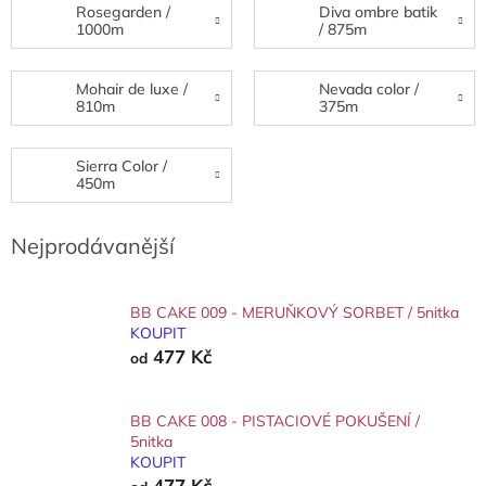
Rosegarden /
Diva ombre batik
1000m
/ 875m
Mohair de luxe /
Nevada color /
810m
375m
Sierra Color /
450m
Nejprodávanější
BB CAKE 009 - MERUŇKOVÝ SORBET / 5nitka
KOUPIT
477 Kč
od
BB CAKE 008 - PISTACIOVÉ POKUŠENÍ /
5nitka
KOUPIT
477 Kč