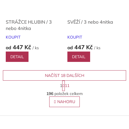
STRÁŽCE HLUBIN / 3
SVĚŽÍ / 3 nebo 4nitka
nebo 4nitka
KOUPIT
KOUPIT
447 Kč
447 Kč
od
od
/ ks
/ ks
DETAIL
DETAIL
NAČÍST 18 DALŠÍCH
S
1
11
t
O
r
196
položek celkem
v
á
l
NAHORU
n
á
k
o
d
v
Z
a
á
c
á
n