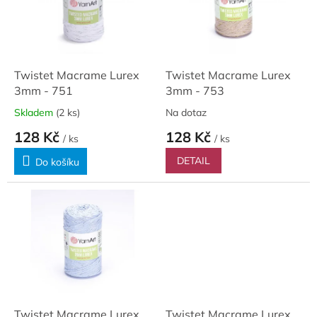
t
s
ů
p
r
o
d
Twistet Macrame Lurex
Twistet Macrame Lurex
u
3mm - 751
3mm - 753
k
Skladem
(2 ks)
Na dotaz
t
128 Kč
128 Kč
ů
/ ks
/ ks
DETAIL
Do košíku
Twistet Macrame Lurex
Twistet Macrame Lurex