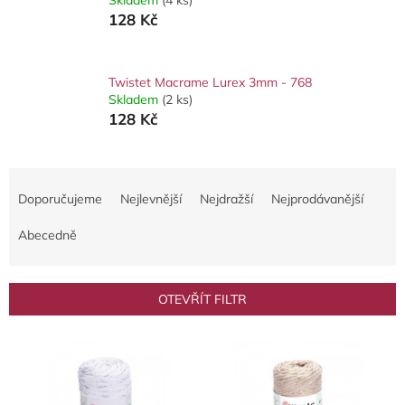
128 Kč
Twistet Macrame Lurex 3mm - 768
Skladem
(2 ks)
128 Kč
Ř
a
Doporučujeme
Nejlevnější
Nejdražší
Nejprodávanější
z
e
Abecedně
n
í
p
OTEVŘÍT FILTR
r
o
V
d
ý
u
p
k
i