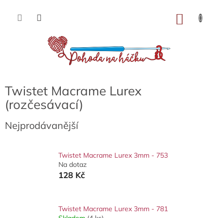
Přejít
na
NÁKU
obsah
KOŠÍK
Twistet Macrame Lurex
(rozčesávací)
Nejprodávanější
Twistet Macrame Lurex 3mm - 753
Na dotaz
128 Kč
Twistet Macrame Lurex 3mm - 781
Skladem
(4 ks)