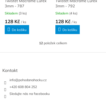
Twistet Macrame Lurex
Twistet Macrame Lurex
3mm - 787
3mm - 792
Skladem
(3 ks)
Skladem
(4 ks)
128 Kč
128 Kč
/ ks
/ ks
Do košíku
Do košíku
12
položek celkem
O
v
l
Z
á
á
d
p
a
a
Kontakt
c
t
í
í
info
@
pohodanahacku.cz
p
r
+420 608 804 252
v
Sledujte nás na facebooku
k
y
v