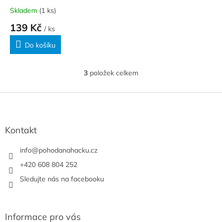
Skladem
(1 ks)
139 Kč
/ ks
Do košíku
3
položek celkem
O
v
l
Z
á
á
d
p
a
a
Kontakt
c
t
í
í
info
@
pohodanahacku.cz
p
r
+420 608 804 252
v
Sledujte nás na facebooku
k
y
v
ý
Informace pro vás
p