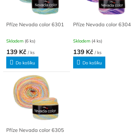
ů
p
r
o
d
Příze Nevada color 6301
Příze Nevada color 6304
u
k
Skladem
(6 ks)
Skladem
(4 ks)
t
139 Kč
139 Kč
ů
/ ks
/ ks
Do košíku
Do košíku
Příze Nevada color 6305