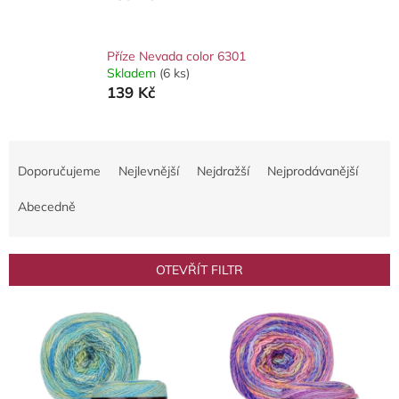
Příze Nevada color 6301
Skladem
(6 ks)
139 Kč
Ř
a
Doporučujeme
Nejlevnější
Nejdražší
Nejprodávanější
z
e
Abecedně
n
í
p
OTEVŘÍT FILTR
r
o
V
d
ý
u
p
k
i
t
s