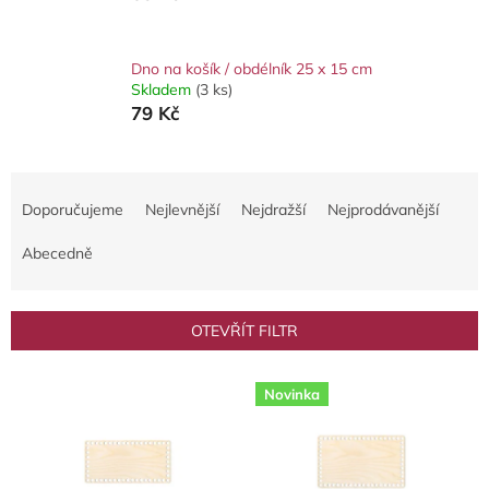
Dno na košík / obdélník 25 x 15 cm
Skladem
(3 ks)
79 Kč
Ř
a
Doporučujeme
Nejlevnější
Nejdražší
Nejprodávanější
z
e
Abecedně
n
í
p
OTEVŘÍT FILTR
r
o
V
d
Novinka
ý
u
p
k
i
t
s