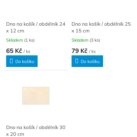
ů
p
r
o
d
Dno na košík / obdélník 24
Dno na košík / obdélník 25
u
x 12 cm
x 15 cm
k
Skladem
(1 ks)
Skladem
(3 ks)
t
65 Kč
79 Kč
ů
/ ks
/ ks
Do košíku
Do košíku
Dno na košík / obdélník 30
x 20 cm