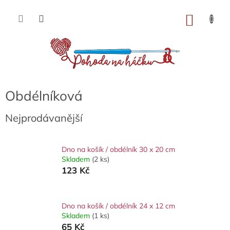
Přejít
na
NÁKU
obsah
KOŠÍK
Obdélníková
Nejprodávanější
Dno na košík / obdélník 30 x 20 cm
Skladem
(2 ks)
123 Kč
Dno na košík / obdélník 24 x 12 cm
Skladem
(1 ks)
65 Kč