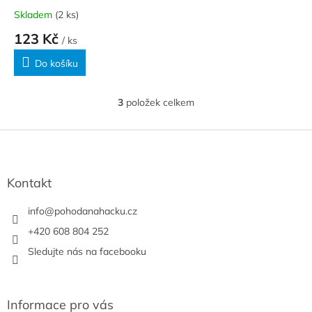
Skladem
(2 ks)
123 Kč
/ ks
Do košíku
3
položek celkem
O
v
l
Z
á
á
d
p
a
a
Kontakt
c
t
í
í
info
@
pohodanahacku.cz
p
r
+420 608 804 252
v
Sledujte nás na facebooku
k
y
v
ý
Informace pro vás
p