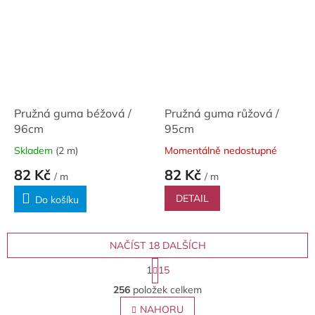
Pružná guma béžová /
Pružná guma růžová /
96cm
95cm
Skladem
(2 m)
Momentálně nedostupné
82 Kč
82 Kč
/ m
/ m
DETAIL
Do košíku
NAČÍST 18 DALŠÍCH
S
1
15
t
O
r
256
položek celkem
v
á
l
NAHORU
n