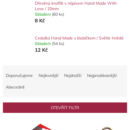
Dřevěný knoflík s nápisem Hand Made With
Love / 20mm
Skladem
(60 ks)
8 Kč
Cedulka Hand Made s klubíčkem / Světle hnědá
Skladem
(54 ks)
12 Kč
Ř
a
Doporučujeme
Nejlevnější
Nejdražší
Nejprodávanější
z
e
Abecedně
n
í
p
OTEVŘÍT FILTR
r
o
V
d
ý