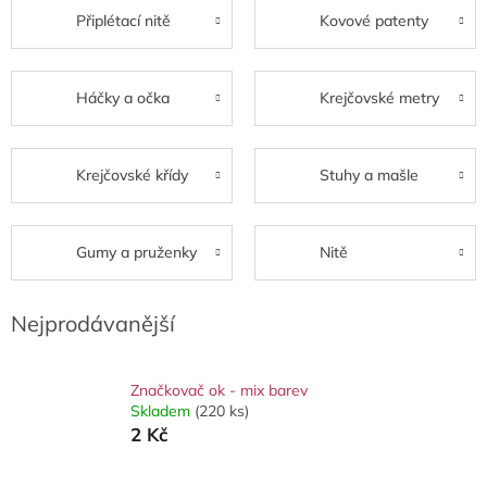
Připlétací nitě
Kovové patenty
Háčky a očka
Krejčovské metry
Krejčovské křídy
Stuhy a mašle
Gumy a pruženky
Nitě
Nejprodávanější
Značkovač ok - mix barev
Skladem
(220 ks)
2 Kč