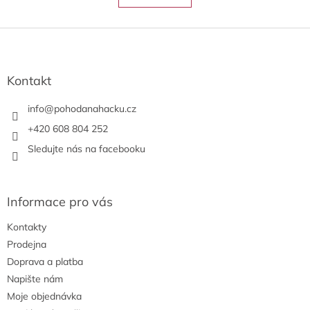
á
k
o
d
v
Z
a
á
c
á
n
í
p
í
p
a
Kontakt
r
t
v
í
info
@
pohodanahacku.cz
k
y
+420 608 804 252
v
Sledujte nás na facebooku
ý
p
i
s
Informace pro vás
u
Kontakty
Prodejna
Doprava a platba
Napište nám
Moje objednávka