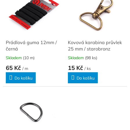
u
p
k
i
t
s
ů
p
r
o
d
Prádlová guma 12mm /
Kovová karabina průvlek
u
černá
25 mm / starobronz
k
Skladem
(10 m)
Skladem
(98 ks)
t
65 Kč
15 Kč
ů
/ m
/ ks
Do košíku
Do košíku