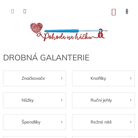
Přejít
na
NÁKU
obsah
KOŠÍK
DROBNÁ GALANTERIE
Značkovače
Knoflíky
Nůžky
Ruční jehly
Špendlíky
Režné nitě