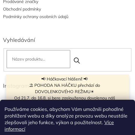
Prodávané značky
Obchodní podmínky
Podmínky ochrany osobních údajů
Vyhledávání
📢 Háčkovací hlášení! 📢
Instagram
⛱ POHODA NA HÁČKU přechází do
DOVOLENKOVÉHO REŽIMU☀
Od 21.7. do 16.8. si bere zaslouženou dovolenou náš
navíječ klubíček BB Cake, a tak si motání klubíček dává
Používáme cookies, abychom Vám umožnili pohodlné
krátkou pauzu.
prohlížení webu a díky analýze provozu webu neustále
Objednávky přijímáme dál - klubíčka, která máme
zlepšovali jeho funkce, výkon a použitelnost.
Více
vyrobená, odešleme bez zdržení. U ostatních se doba
Sledovat na Instagramu
informací
odeslání může prodloužit.