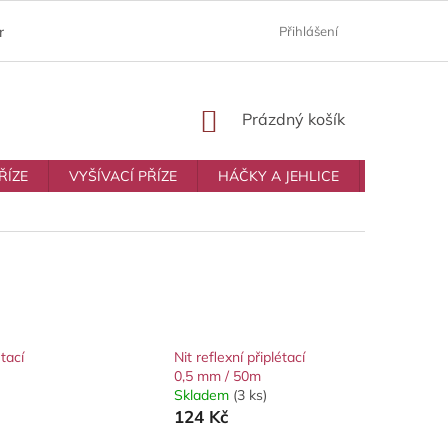
ám
Moje objednávka
Prodávané značky
Přihlášení
Obchodní p
NÁKUPNÍ
Prázdný košík
KOŠÍK
ŘÍZE
VYŠÍVACÍ PŘÍZE
HÁČKY A JEHLICE
VŠE NA T
étací
Nit reflexní připlétací
0,5 mm / 50m
Skladem
(3 ks)
124 Kč