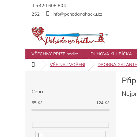
Přejít
+420 608 804
na
obsah
252
info@pohodanahacku.cz
VŠECHNY PŘÍZE podle:
DUHOVÁ KLUBÍČKA
Domů
VŠE NA TVOŘENÍ
DROBNÁ GALANTE
P
Přip
o
s
Cena
Nejp
t
r
65
Kč
124
Kč
a
n
n
í
p