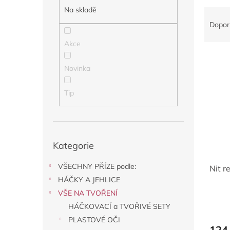
a
Na skladě
Ř
n
a
Dopor
e
z
l
Akce
e
V
n
ý
í
Novinka
p
p
i
r
Tip
s
o
p
d
r
u
o
k
Přeskočit
Kategorie
kategorie
d
t
u
ů
VŠECHNY PŘÍZE podle:
Nit r
k
t
HÁČKY A JEHLICE
ů
VŠE NA TVOŘENÍ
HÁČKOVACÍ a TVOŘIVÉ SETY
PLASTOVÉ OČI
124