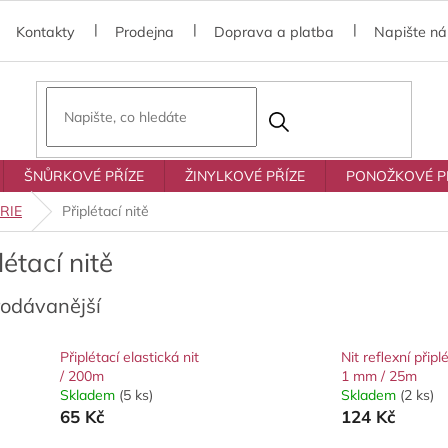
Kontakty
Prodejna
Doprava a platba
Napište n
ŠNŮRKOVÉ PŘÍZE
ŽINYLKOVÉ PŘÍZE
PONOŽKOVÉ P
RIE
Připlétací nitě
létací nitě
rodávanější
Připlétací elastická nit
Nit reflexní připl
/ 200m
1 mm / 25m
Skladem
(5 ks)
Skladem
(2 ks)
65 Kč
124 Kč