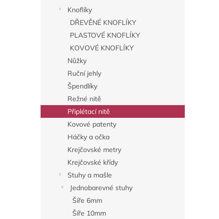
Knoflíky
DŘEVĚNÉ KNOFLÍKY
PLASTOVÉ KNOFLÍKY
KOVOVÉ KNOFLÍKY
Nůžky
Ruční jehly
Špendlíky
Režné nitě
Připlétací nitě
Kovové patenty
Háčky a očka
Krejčovské metry
Krejčovské křídy
Stuhy a mašle
Jednobarevné stuhy
Šíře 6mm
Šíře 10mm