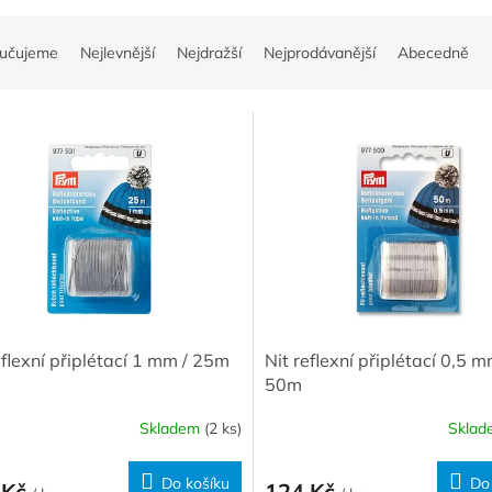
učujeme
Nejlevnější
Nejdražší
Nejprodávanější
Abecedně
eflexní připlétací 1 mm / 25m
Nit reflexní připlétací 0,5 m
50m
Skladem
(2 ks)
Skla
Do košíku
Do
 Kč
124 Kč