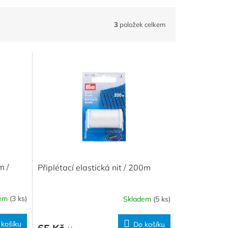
3
položek celkem
m /
Připlétací elastická nit / 200m
dem
(3 ks)
Skladem
(5 ks)
 košíku
Do košíku