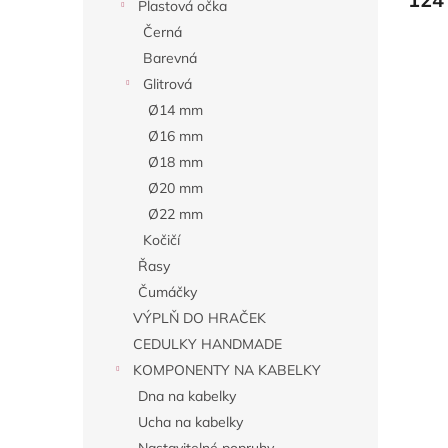
Plastová očka
Černá
Barevná
Glitrová
Ø14 mm
Ø16 mm
Ø18 mm
Ø20 mm
Ø22 mm
Kočičí
Řasy
Čumáčky
VÝPLŇ DO HRAČEK
CEDULKY HANDMADE
KOMPONENTY NA KABELKY
Dna na kabelky
Ucha na kabelky