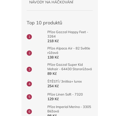
NÁVODY NA HÁČKOVÁNÍ
Top 10 produktů
Příze Gazzal Happy Feet -
3264
218 Kč
Příze Alpaca Air - 82 Světle
růžová
138 Kč
Příze Gazzal Super Kid
Mohair - 64430 Starorůžová
89 Kč
ŠTĚSTÍ / 3nitka+ lurex
254 Kč
Příze Linen Soft - 7320
129 Kč
Příze Imperial Merino - 3305
Béžová
98 Kč