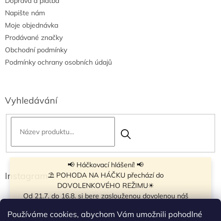
Doprava a platba
Napište nám
Moje objednávka
Prodávané značky
Obchodní podmínky
Podmínky ochrany osobních údajů
Vyhledávání
📢 Háčkovací hlášení! 📢
Instagram
⛱ POHODA NA HÁČKU přechází do
DOVOLENKOVÉHO REŽIMU☀
Od 21.7. do 16.8. si bere zaslouženou dovolenou náš
navíječ klubíček BB Cake, a tak si motání klubíček dává
Používáme cookies, abychom Vám umožnili pohodlné
krátkou pauzu.