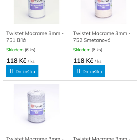
t
s
ů
p
r
o
d
Twistet Macrame 3mm -
Twistet Macrame 3mm -
u
751 Bílá
752 Smetanová
k
Skladem
(6 ks)
Skladem
(6 ks)
t
118 Kč
118 Kč
ů
/ ks
/ ks
Do košíku
Do košíku
Twistet Macrame 3mm -
Twistet Macrame 3mm -