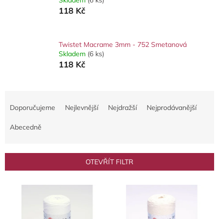
118 Kč
Twistet Macrame 3mm - 752 Smetanová
Skladem
(6 ks)
118 Kč
Ř
a
Doporučujeme
Nejlevnější
Nejdražší
Nejprodávanější
z
e
Abecedně
n
í
p
OTEVŘÍT FILTR
r
o
V
d
ý
u
p
k
i