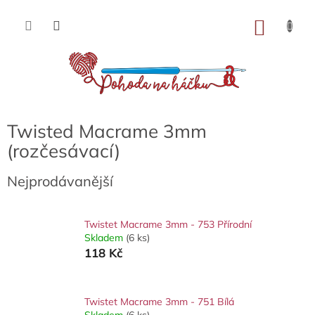
Přejít
na
NÁKU
obsah
KOŠÍK
Twisted Macrame 3mm
(rozčesávací)
Nejprodávanější
Twistet Macrame 3mm - 753 Přírodní
Skladem
(6 ks)
118 Kč
Twistet Macrame 3mm - 751 Bílá
Skladem
(6 ks)