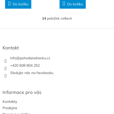
Do košíku
Do košíku
14
položek celkem
O
v
l
Z
á
á
d
p
a
a
Kontakt
c
t
í
í
info
@
pohodanahacku.cz
p
r
+420 608 804 252
v
Sledujte nás na facebooku
k
y
v
ý
Informace pro vás
p
i
Kontakty
s
u
Prodejna