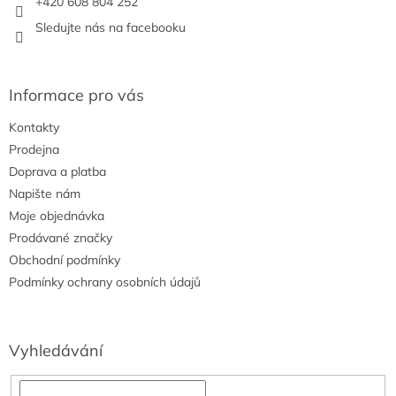
+420 608 804 252
v
Sledujte nás na facebooku
k
y
v
ý
Informace pro vás
p
i
Kontakty
s
u
Prodejna
Doprava a platba
Napište nám
Moje objednávka
Prodávané značky
Obchodní podmínky
Podmínky ochrany osobních údajů
Vyhledávání