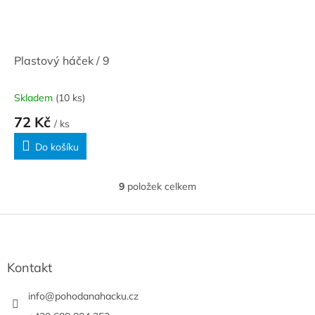
Plastový háček / 9
Skladem
(10 ks)
72 Kč
/ ks
Do košíku
9
položek celkem
O
v
l
Z
á
á
d
p
a
a
Kontakt
c
t
í
í
info
@
pohodanahacku.cz
p
r