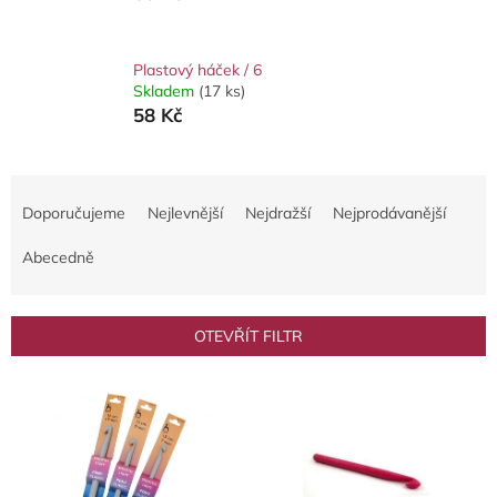
Plastový háček / 6
Skladem
(17 ks)
58 Kč
Ř
a
Doporučujeme
Nejlevnější
Nejdražší
Nejprodávanější
z
e
Abecedně
n
í
p
OTEVŘÍT FILTR
r
o
V
d
ý
u
p
k
i
t
s