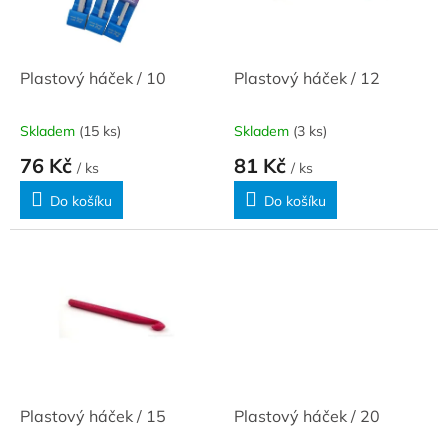
ů
p
r
o
d
Plastový háček / 10
Plastový háček / 12
u
k
Skladem
(15 ks)
Skladem
(3 ks)
t
76 Kč
81 Kč
ů
/ ks
/ ks
Do košíku
Do košíku
Plastový háček / 15
Plastový háček / 20