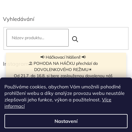
Vyhledávání
📢 Háčkovací hlášení! 📢
Instagram
⛱ POHODA NA HÁČKU přechází do
DOVOLENKOVÉHO REŽIMU☀
Od 21.7. do 16.8. si bere zaslouženou dovolenou náš
navíječ klubíček BB Cake, a tak si motání klubíček dává
Používáme cookies, abychom Vám umožnili pohodlné
krátkou pauzu.
prohlížení webu a díky analýze provozu webu neustále
Objednávky přijímáme dál - klubíčka, která máme
zlepšovali jeho funkce, výkon a použitelnost.
Více
vyrobená, odešleme bez zdržení. U ostatních se doba
Sledovat na Instagramu
informací
odeslání může prodloužit.
☀
Od 7.8. do 14.8. si dovolenou bude užívat obchůdek v
Nastavení
Vytvořil Shoptet
Táboře. Takže v tomto termínu bude zavřeno.
Objednávky přijaté v tomto termínu začneme vyřizovat