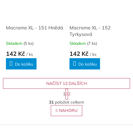
Macrame XL - 151 Hnědá
Macrame XL - 152
Tyrkysová
Skladem
(5 ks)
Skladem
(7 ks)
142 Kč
142 Kč
/ ks
/ ks
Do košíku
Do košíku
NAČÍST 13 DALŠÍCH
S
1
2
t
O
r
31
položek celkem
v
á
l
NAHORU
n
á
k
o
d
v
Z
a
á