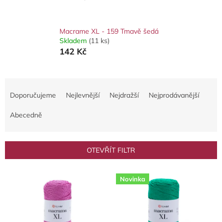
Macrame XL - 159 Tmavě šedá
Skladem
(11 ks)
142 Kč
Ř
a
Doporučujeme
Nejlevnější
Nejdražší
Nejprodávanější
z
e
Abecedně
n
í
p
OTEVŘÍT FILTR
r
o
V
d
Novinka
ý
u
p
k
i
t
s