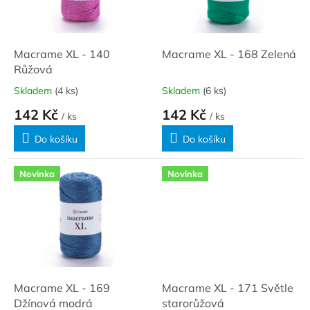
ů
p
r
o
d
Macrame XL - 140
Macrame XL - 168 Zelená
u
Růžová
k
Skladem
(4 ks)
Skladem
(6 ks)
t
142 Kč
142 Kč
ů
/ ks
/ ks
Do košíku
Do košíku
Novinka
Novinka
Macrame XL - 169
Macrame XL - 171 Světle
Džínová modrá
starorůžová