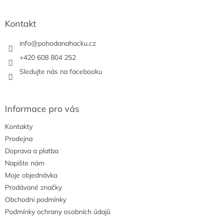
c
á
n
í
p
í
p
a
Kontakt
r
t
v
í
info
@
pohodanahacku.cz
k
y
+420 608 804 252
v
Sledujte nás na facebooku
ý
p
i
s
Informace pro vás
u
Kontakty
Prodejna
Doprava a platba
Napište nám
Moje objednávka
Prodávané značky
Obchodní podmínky
Podmínky ochrany osobních údajů