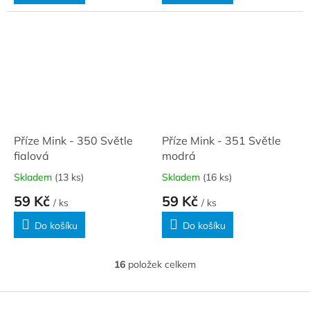
Příze Mink - 350 Světle
Příze Mink - 351 Světle
fialová
modrá
Skladem
(13 ks)
Skladem
(16 ks)
59 Kč
59 Kč
/ ks
/ ks
Do košíku
Do košíku
16
položek celkem
O
v
l
Z
á