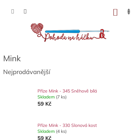
Přejít
na
NÁKU
obsah
KOŠÍK
Mink
Nejprodávanější
Příze Mink - 345 Sněhově bílá
Skladem
(7 ks)
59 Kč
Příze Mink - 330 Slonová kost
Skladem
(4 ks)
59 Kč