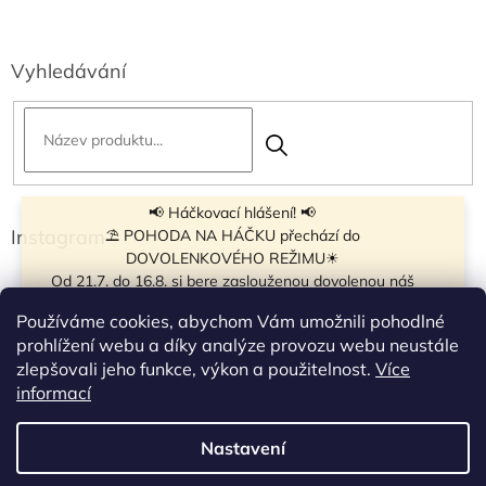
Vyhledávání
📢 Háčkovací hlášení! 📢
Instagram
⛱ POHODA NA HÁČKU přechází do
DOVOLENKOVÉHO REŽIMU☀
Od 21.7. do 16.8. si bere zaslouženou dovolenou náš
navíječ klubíček BB Cake, a tak si motání klubíček dává
Používáme cookies, abychom Vám umožnili pohodlné
krátkou pauzu.
prohlížení webu a díky analýze provozu webu neustále
Objednávky přijímáme dál - klubíčka, která máme
zlepšovali jeho funkce, výkon a použitelnost.
Více
vyrobená, odešleme bez zdržení. U ostatních se doba
Sledovat na Instagramu
informací
odeslání může prodloužit.
☀
Od 7.8. do 14.8. si dovolenou bude užívat obchůdek v
Nastavení
Vytvořil Shoptet
Táboře. Takže v tomto termínu bude zavřeno.