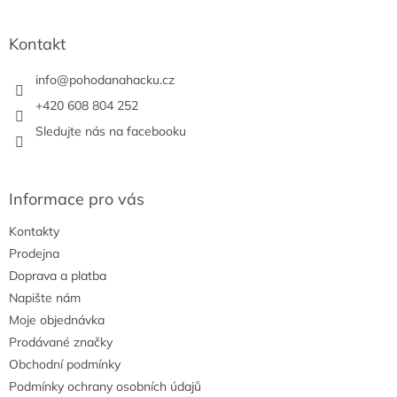
á
d
p
a
a
Kontakt
c
t
í
í
info
@
pohodanahacku.cz
p
r
+420 608 804 252
v
Sledujte nás na facebooku
k
y
v
ý
Informace pro vás
p
i
Kontakty
s
u
Prodejna
Doprava a platba
Napište nám
Moje objednávka
Prodávané značky
Obchodní podmínky
Podmínky ochrany osobních údajů