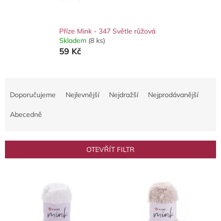
Příze Mink - 347 Světle růžová
Skladem
(8 ks)
59 Kč
Ř
a
Doporučujeme
Nejlevnější
Nejdražší
Nejprodávanější
z
e
Abecedně
n
í
p
OTEVŘÍT FILTR
r
o
V
d
ý
u
p
k
i
t
s