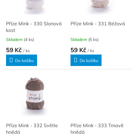
ů
p
r
o
d
Příze Mink - 330 Slonová
Příze Mink - 331 Béžová
u
kost
k
Skladem
(4 ks)
Skladem
(5 ks)
t
59 Kč
59 Kč
ů
/ ks
/ ks
Do košíku
Do košíku
Příze Mink - 332 Světle
Příze Mink - 333 Tmavě
hnědá
hnědá