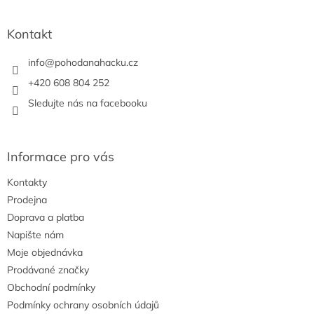
c
á
n
í
p
í
p
a
Kontakt
r
t
v
í
info
@
pohodanahacku.cz
k
y
+420 608 804 252
v
Sledujte nás na facebooku
ý
p
i
s
Informace pro vás
u
Kontakty
Prodejna
Doprava a platba
Napište nám
Moje objednávka
Prodávané značky
Obchodní podmínky
Podmínky ochrany osobních údajů