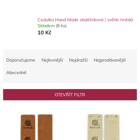
Cedulka Hand Made obdélniková / světle hnědá
Skladem
(6 ks)
10 Kč
Ř
a
Doporučujeme
Nejlevnější
Nejdražší
Nejprodávanější
z
e
Abecedně
n
í
p
OTEVŘÍT FILTR
r
o
V
d
ý
u
p
k
i
t
s