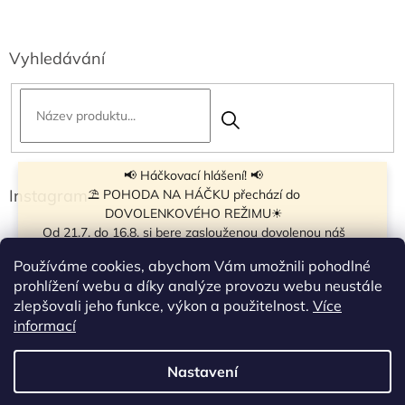
Vyhledávání
📢 Háčkovací hlášení! 📢
Instagram
⛱ POHODA NA HÁČKU přechází do
DOVOLENKOVÉHO REŽIMU☀
Od 21.7. do 16.8. si bere zaslouženou dovolenou náš
navíječ klubíček BB Cake, a tak si motání klubíček dává
Používáme cookies, abychom Vám umožnili pohodlné
krátkou pauzu.
prohlížení webu a díky analýze provozu webu neustále
Objednávky přijímáme dál - klubíčka, která máme
zlepšovali jeho funkce, výkon a použitelnost.
Více
vyrobená, odešleme bez zdržení. U ostatních se doba
Sledovat na Instagramu
informací
odeslání může prodloužit.
☀
Od 7.8. do 14.8. si dovolenou bude užívat obchůdek v
Nastavení
Vytvořil Shoptet
Táboře. Takže v tomto termínu bude zavřeno.
Objednávky přijaté v tomto termínu začneme vyřizovat