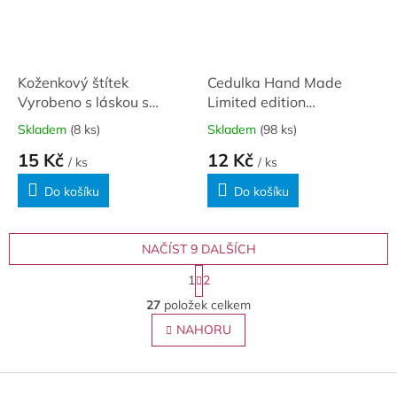
Koženkový štítek
Cedulka Hand Made
Vyrobeno s láskou s
Limited edition
klubíčkem / hnědá
obdélníková / béžová
Skladem
(8 ks)
Skladem
(98 ks)
15 Kč
12 Kč
/ ks
/ ks
Do košíku
Do košíku
NAČÍST 9 DALŠÍCH
S
1
2
t
O
r
27
položek celkem
v
á
l
NAHORU
n
á
k
o
d
v
Z
a
á