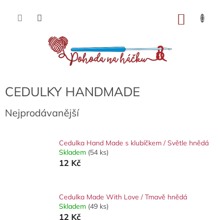
Přejít
na
NÁKU
obsah
KOŠÍK
CEDULKY HANDMADE
Nejprodávanější
Cedulka Hand Made s klubíčkem / Světle hnědá
Skladem
(54 ks)
12 Kč
Cedulka Made With Love / Tmavě hnědá
Skladem
(49 ks)
12 Kč