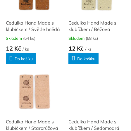
ů
p
r
o
d
Cedulka Hand Made s
Cedulka Hand Made s
u
klubíčkem / Světle hnědá
klubíčkem / Béžová
k
Skladem
(54 ks)
Skladem
(58 ks)
t
12 Kč
12 Kč
ů
/ ks
/ ks
Do košíku
Do košíku
Cedulka Hand Made s
Cedulka Hand Made s
klubíčkem / Starorůžová
klubíčkem / Šedomodrá