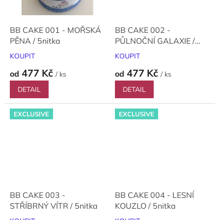
BB CAKE 001 - MOŘSKÁ
BB CAKE 002 -
PĚNA / 5nitka
PŮLNOČNÍ GALAXIE /
5nitka
KOUPIT
KOUPIT
477 Kč
477 Kč
od
od
/ ks
/ ks
DETAIL
DETAIL
EXCLUSIVE
EXCLUSIVE
BB CAKE 003 -
BB CAKE 004 - LESNÍ
STŘÍBRNÝ VÍTR / 5nitka
KOUZLO / 5nitka