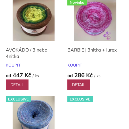
d
Novinka
ý
u
p
k
i
t
s
ů
p
r
o
d
AVOKÁDO / 3 nebo
BARBIE | 3nitka + lurex
u
4nitka
k
KOUPIT
KOUPIT
t
447 Kč
286 Kč
ů
od
od
/ ks
/ ks
DETAIL
DETAIL
EXCLUSIVE
EXCLUSIVE