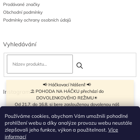
Prodávané značky
Obchodní podmínky
Podmínky ochrany osobních údajů
Vyhledávání
📢 Háčkovací hlášení! 📢
Instagram
⛱ POHODA NA HÁČKU přechází do
DOVOLENKOVÉHO REŽIMU☀
Od 21.7. do 16.8. si bere zaslouženou dovolenou náš
navíječ klubíček BB Cake, a tak si motání klubíček dává
Používáme cookies, abychom Vám umožnili pohodlné
krátkou pauzu.
prohlížení webu a díky analýze provozu webu neustále
Objednávky přijímáme dál - klubíčka, která máme
zlepšovali jeho funkce, výkon a použitelnost.
Více
vyrobená, odešleme bez zdržení. U ostatních se doba
Sledovat na Instagramu
informací
odeslání může prodloužit.