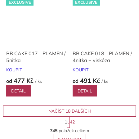
EXCLUSIVE
EXCLUSIVE
BB CAKE 017 - PLAMEN /
BB CAKE 018 - PLAMEN /
5nitka
4nitka + viskóza
KOUPIT
KOUPIT
477 Kč
491 Kč
od
od
/ ks
/ ks
DETAIL
DETAIL
NAČÍST 18 DALŠÍCH
S
1
42
t
O
r
745
položek celkem
v
á