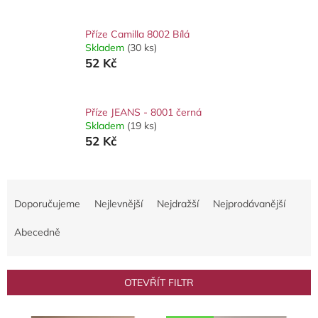
Příze Camilla 8002 Bílá
Skladem
(30 ks)
52 Kč
Příze JEANS - 8001 černá
Skladem
(19 ks)
52 Kč
Ř
a
Doporučujeme
Nejlevnější
Nejdražší
Nejprodávanější
z
e
Abecedně
n
í
p
OTEVŘÍT FILTR
r
o
V