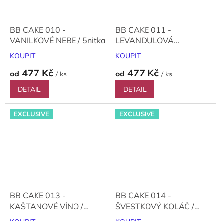
BB CAKE 010 -
BB CAKE 011 -
VANILKOVÉ NEBE / 5nitka
LEVANDULOVÁ
ZMRZLINA / 5nitka
KOUPIT
KOUPIT
477 Kč
477 Kč
od
od
/ ks
/ ks
DETAIL
DETAIL
EXCLUSIVE
EXCLUSIVE
BB CAKE 013 -
BB CAKE 014 -
KAŠTANOVÉ VÍNO /
ŠVESTKOVÝ KOLÁČ /
5nitka
5nitka