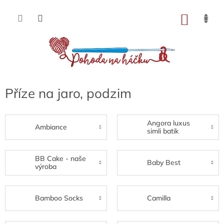
Přejít
na
NÁKU
obsah
KOŠÍK
Příze na jaro, podzim
Angora luxus
Ambiance
simli batik
BB Cake - naše
Baby Best
výroba
Bamboo Socks
Camilla