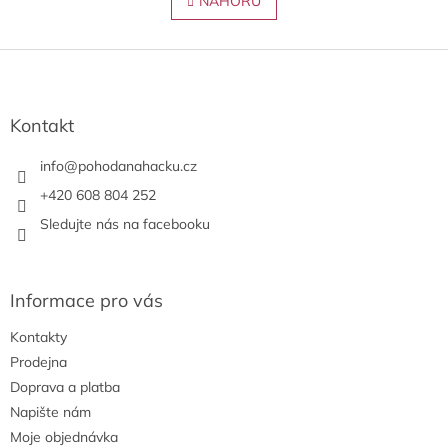
l
NAHORU
n
á
k
o
d
v
Z
a
á
c
á
n
í
p
í
p
a
Kontakt
r
t
v
í
info
@
pohodanahacku.cz
k
y
+420 608 804 252
v
Sledujte nás na facebooku
ý
p
i
s
Informace pro vás
u
Kontakty
Prodejna
Doprava a platba
Napište nám
Moje objednávka