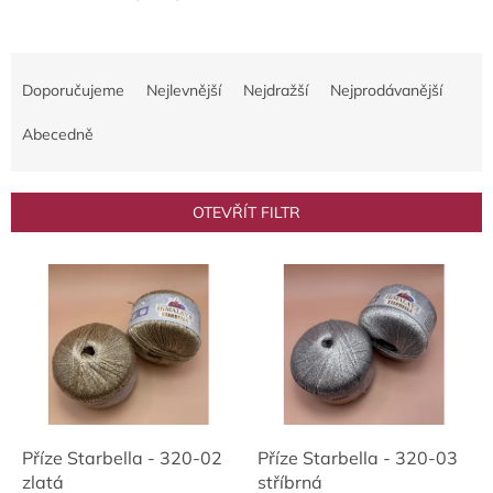
Ř
a
Doporučujeme
Nejlevnější
Nejdražší
Nejprodávanější
z
e
Abecedně
n
í
p
OTEVŘÍT FILTR
r
o
V
d
ý
u
p
k
i
t
s
ů
p
r
o
d
Příze Starbella - 320-02
Příze Starbella - 320-03
u
zlatá
stříbrná