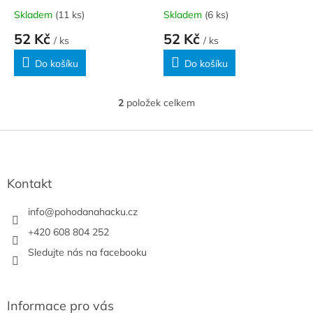
k
Skladem
(11 ks)
Skladem
(6 ks)
t
52 Kč
52 Kč
ů
/ ks
/ ks
Do košíku
Do košíku
2
položek celkem
O
v
l
Z
á
á
d
p
a
a
Kontakt
c
t
í
í
info
@
pohodanahacku.cz
p
r
+420 608 804 252
v
Sledujte nás na facebooku
k
y
v
ý
Informace pro vás
p