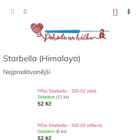
Přejít
na
NÁKU
obsah
KOŠÍK
Starbella (Himalaya)
Nejprodávanější
Příze Starbella - 320-02 zlatá
Skladem
(11 ks)
52 Kč
Příze Starbella - 320-03 stříbrná
Skladem
(6 ks)
52 Kč