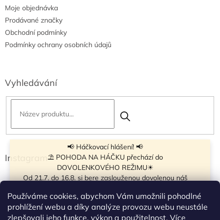
Moje objednávka
Prodávané značky
Obchodní podmínky
Podmínky ochrany osobních údajů
Vyhledávání
📢 Háčkovací hlášení! 📢
Instagram
⛱ POHODA NA HÁČKU přechází do
DOVOLENKOVÉHO REŽIMU☀
Od 21.7. do 16.8. si bere zaslouženou dovolenou náš
navíječ klubíček BB Cake, a tak si motání klubíček dává
Používáme cookies, abychom Vám umožnili pohodlné
krátkou pauzu.
prohlížení webu a díky analýze provozu webu neustále
Objednávky přijímáme dál - klubíčka, která máme
zlepšovali jeho funkce, výkon a použitelnost.
Více
vyrobená, odešleme bez zdržení. U ostatních se doba