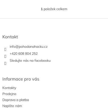
1
položek celkem
O
v
l
Z
á
á
d
p
a
a
Kontakt
c
t
í
í
info
@
pohodanahacku.cz
p
r
+420 608 804 252
v
Sledujte nás na facebooku
k
y
v
ý
Informace pro vás
p
i
Kontakty
s
u
Prodejna
Doprava a platba
Napište nám