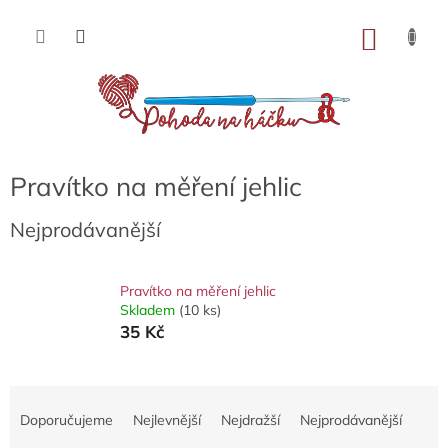
Přejít
na
NÁKU
obsah
KOŠÍK
Pravítko na měření jehlic
Nejprodávanější
Pravítko na měření jehlic
Skladem
(10 ks)
35 Kč
Ř
a
Doporučujeme
Nejlevnější
Nejdražší
Nejprodávanější
z