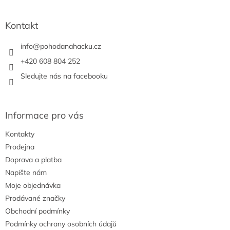
á
d
p
a
a
Kontakt
c
t
í
í
info
@
pohodanahacku.cz
p
r
+420 608 804 252
v
Sledujte nás na facebooku
k
y
v
ý
Informace pro vás
p
i
Kontakty
s
u
Prodejna
Doprava a platba
Napište nám
Moje objednávka
Prodávané značky
Obchodní podmínky
Podmínky ochrany osobních údajů