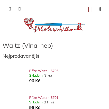
Přejít
na
NÁKU
obsah
KOŠÍK
Waltz (Vlna-hep)
Nejprodávanější
Příze Waltz - 5706
Skladem
(8 ks)
96 Kč
Příze Waltz - 5701
Skladem
(11 ks)
96 Kč