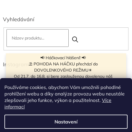
Vyhledávání
📢 Háčkovací hlášení! 📢
Instagram
⛱ POHODA NA HÁČKU přechází do
DOVOLENKOVÉHO REŽIMU☀
Od 21.7. do 16.8. si bere zaslouženou dovolenou náš
navíječ klubíček BB Cake, a tak si motání klubíček dává
Používáme cookies, abychom Vám umožnili pohodlné
krátkou pauzu.
prohlížení webu a díky analýze provozu webu neustále
Objednávky přijímáme dál - klubíčka, která máme
zlepšovali jeho funkce, výkon a použitelnost.
Více
vyrobená, odešleme bez zdržení. U ostatních se doba
Sledovat na Instagramu
informací
odeslání může prodloužit.
☀
Od 7.8. do 14.8. si dovolenou bude užívat obchůdek v
Nastavení
Vytvořil Shoptet
Táboře. Takže v tomto termínu bude zavřeno.