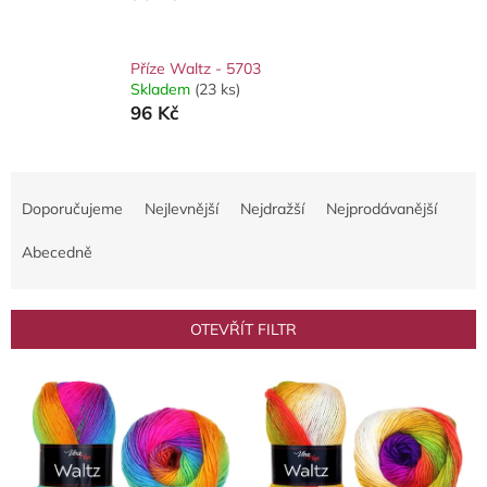
Příze Waltz - 5703
Skladem
(23 ks)
96 Kč
Ř
a
Doporučujeme
Nejlevnější
Nejdražší
Nejprodávanější
z
e
Abecedně
n
í
p
OTEVŘÍT FILTR
r
o
V
d
ý
u
p
k
i
t
s