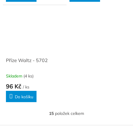
Příze Waltz - 5702
Skladem
(4 ks)
96 Kč
/ ks
Do košíku
15
položek celkem
O
v
l
Z
á