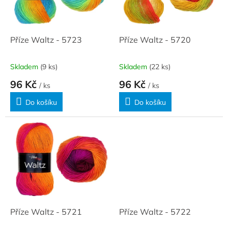
ů
p
r
o
d
Příze Waltz - 5723
Příze Waltz - 5720
u
k
Skladem
(9 ks)
Skladem
(22 ks)
t
96 Kč
96 Kč
ů
/ ks
/ ks
Do košíku
Do košíku
Příze Waltz - 5721
Příze Waltz - 5722