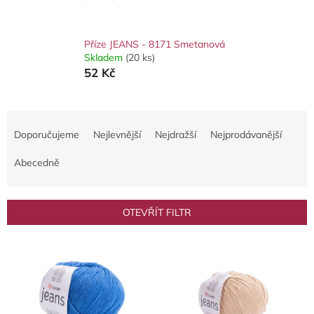
Příze JEANS - 8171 Smetanová
Skladem
(20 ks)
52 Kč
Ř
a
Doporučujeme
Nejlevnější
Nejdražší
Nejprodávanější
z
e
Abecedně
n
í
p
OTEVŘÍT FILTR
r
o
V
d
ý
u
p
k
i
t
s