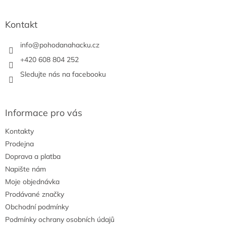
c
á
n
í
p
í
p
a
Kontakt
r
t
v
í
info
@
pohodanahacku.cz
k
y
+420 608 804 252
v
Sledujte nás na facebooku
ý
p
i
s
Informace pro vás
u
Kontakty
Prodejna
Doprava a platba
Napište nám
Moje objednávka
Prodávané značky
Obchodní podmínky
Podmínky ochrany osobních údajů