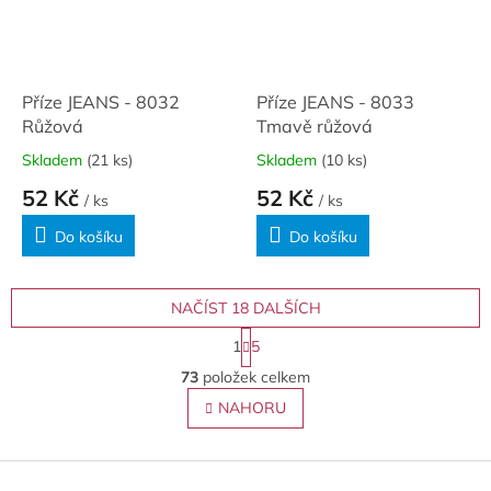
Příze JEANS - 8032
Příze JEANS - 8033
Růžová
Tmavě růžová
Skladem
(21 ks)
Skladem
(10 ks)
52 Kč
52 Kč
/ ks
/ ks
Do košíku
Do košíku
NAČÍST 18 DALŠÍCH
S
1
5
t
O
r
73
položek celkem
v
á
l
NAHORU
n
á
k
o
d
v
Z
a
á