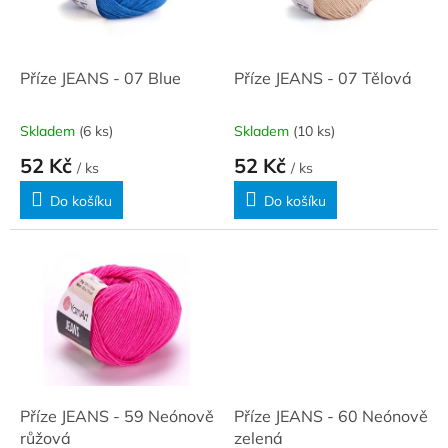
ů
p
r
o
d
Příze JEANS - 07 Blue
Příze JEANS - 07 Tělová
u
k
Skladem
(6 ks)
Skladem
(10 ks)
t
52 Kč
52 Kč
ů
/ ks
/ ks
Do košíku
Do košíku
Příze JEANS - 59 Neónově
Příze JEANS - 60 Neónově
růžová
zelená