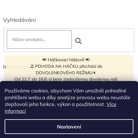
Vyhledávání
📢 Háčkovací hlášení! 📢
Instagram
⛱ POHODA NA HÁČKU přechází do
DOVOLENKOVÉHO REŽIMU☀
Od 21.7. do 16.8. si bere zaslouženou dovolenou náš
navíječ klubíček BB Cake, a tak si motání klubíček dává
Používáme cookies, abychom Vám umožnili pohodlné
krátkou pauzu.
prohlížení webu a díky analýze provozu webu neustále
Objednávky přijímáme dál - klubíčka, která máme
zlepšovali jeho funkce, výkon a použitelnost.
Více
vyrobená, odešleme bez zdržení. U ostatních se doba
Sledovat na Instagramu
informací
odeslání může prodloužit.
☀
Od 7.8. do 14.8. si dovolenou bude užívat obchůdek v
Nastavení
Vytvořil Shoptet
Táboře. Takže v tomto termínu bude zavřeno.
Objednávky přijaté v tomto termínu začneme vyřizovat