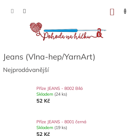
Přejít
na
NÁKU
obsah
KOŠÍK
Jeans (Vlna-hep/YarnArt)
Nejprodávanější
Příze JEANS - 8002 Bílá
Skladem
(24 ks)
52 Kč
Příze JEANS - 8001 černá
Skladem
(19 ks)
52 Kč