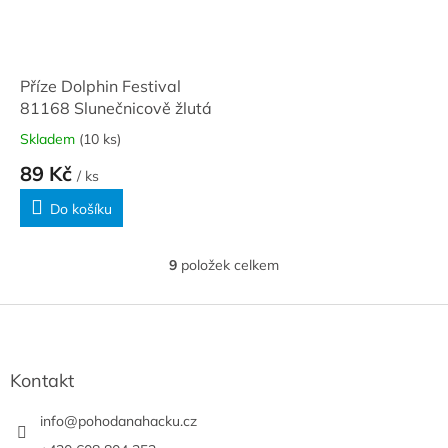
Příze Dolphin Festival
81168 Slunečnicově žlutá
Skladem
(10 ks)
89 Kč
/ ks
Do košíku
9
položek celkem
O
v
l
Z
á
á
d
p
a
a
Kontakt
c
t
í
í
info
@
pohodanahacku.cz
p
r