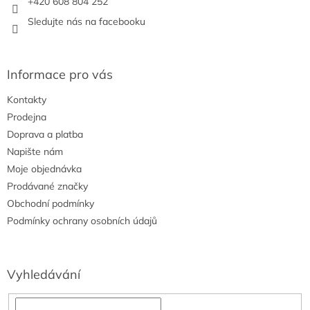
+420 608 804 252
v
Sledujte nás na facebooku
k
y
v
ý
Informace pro vás
p
i
Kontakty
s
u
Prodejna
Doprava a platba
Napište nám
Moje objednávka
Prodávané značky
Obchodní podmínky
Podmínky ochrany osobních údajů
Vyhledávání