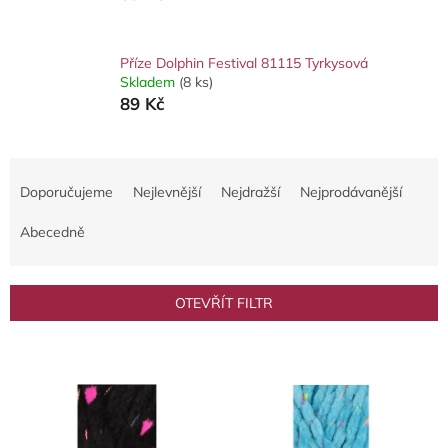
Příze Dolphin Festival 81115 Tyrkysová
Skladem
(8 ks)
89 Kč
Ř
a
Doporučujeme
Nejlevnější
Nejdražší
Nejprodávanější
z
e
Abecedně
n
í
p
OTEVŘÍT FILTR
r
o
V
d
ý
u
p
k
i
t
s