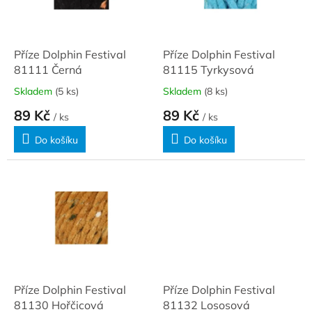
ů
p
r
o
d
Příze Dolphin Festival
Příze Dolphin Festival
u
81111 Černá
81115 Tyrkysová
k
Skladem
(5 ks)
Skladem
(8 ks)
t
89 Kč
89 Kč
ů
/ ks
/ ks
Do košíku
Do košíku
Příze Dolphin Festival
Příze Dolphin Festival
81130 Hořčicová
81132 Lososová