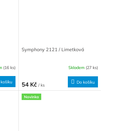
Symphony 2121 / Limetková
em
(16 ks)
Skladem
(27 ks)
 košíku
Do košíku
54 Kč
/ ks
Novinka