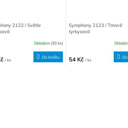
hony 2122 / Světle
Symphony 2123 / Tmavě
ysová
tyrkysová
Skladem
(30 ks)
Sklad
Do košíku
Do
Kč
54 Kč
/ ks
/ ks
O
v
l
á
d
a
c
í
p
r
v