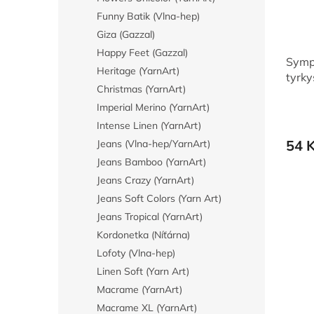
Funny Batik (Vlna-hep)
Giza (Gazzal)
Happy Feet (Gazzal)
Symp
Heritage (YarnArt)
tyrk
Christmas (YarnArt)
Imperial Merino (YarnArt)
Intense Linen (YarnArt)
54 
Jeans (Vlna-hep/YarnArt)
Jeans Bamboo (YarnArt)
Jeans Crazy (YarnArt)
Jeans Soft Colors (Yarn Art)
Jeans Tropical (YarnArt)
Kordonetka (Níťárna)
Lofoty (Vlna-hep)
Linen Soft (Yarn Art)
Macrame (YarnArt)
Macrame XL (YarnArt)