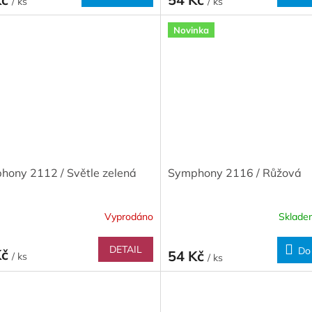
/ ks
/ ks
Novinka
hony 2112 / Světle zelená
Symphony 2116 / Růžová
Vyprodáno
Sklad
DETAIL
Do
Kč
54 Kč
/ ks
/ ks