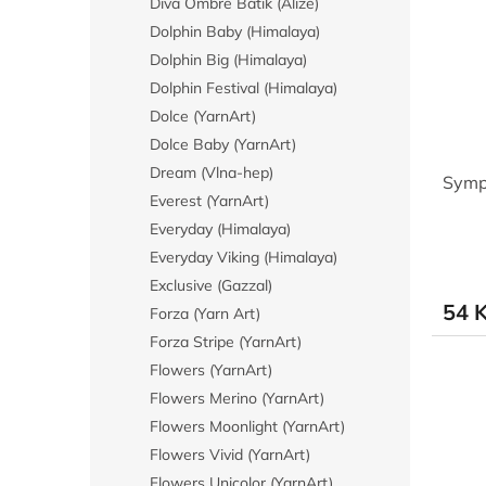
Diva Ombre Batik (Alize)
Dolphin Baby (Himalaya)
Dolphin Big (Himalaya)
Dolphin Festival (Himalaya)
Dolce (YarnArt)
Dolce Baby (YarnArt)
Dream (Vlna-hep)
Symp
Everest (YarnArt)
Everyday (Himalaya)
Everyday Viking (Himalaya)
Exclusive (Gazzal)
54 
Forza (Yarn Art)
Forza Stripe (YarnArt)
Flowers (YarnArt)
Flowers Merino (YarnArt)
Flowers Moonlight (YarnArt)
Flowers Vivid (YarnArt)
Flowers Unicolor (YarnArt)