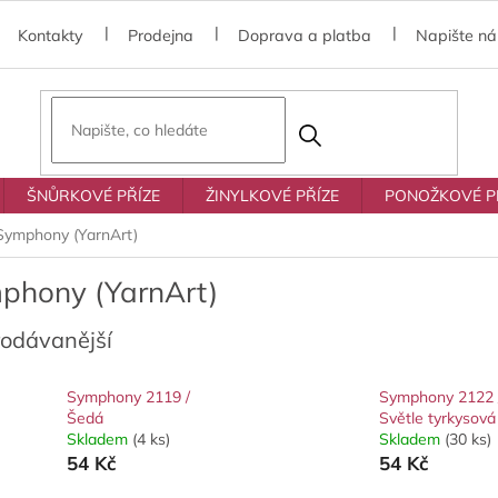
Kontakty
Prodejna
Doprava a platba
Napište n
ŠNŮRKOVÉ PŘÍZE
ŽINYLKOVÉ PŘÍZE
PONOŽKOVÉ P
Symphony (YarnArt)
phony (YarnArt)
rodávanější
Symphony 2119 /
Symphony 2122 
Šedá
Světle tyrkysová
Skladem
(4 ks)
Skladem
(30 ks)
54 Kč
54 Kč