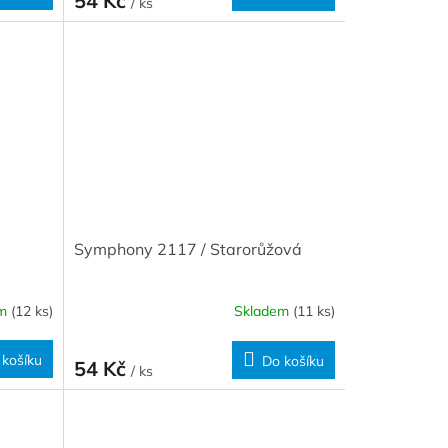
54 Kč
/ ks
Symphony 2117 / Starorůžová
em
(12 ks)
Skladem
(11 ks)
 košíku
Do košíku
54 Kč
/ ks