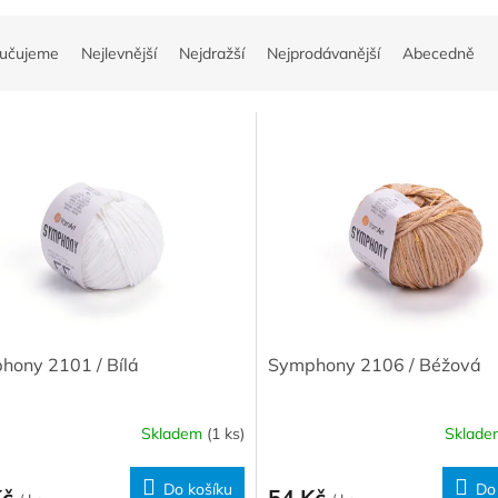
učujeme
Nejlevnější
Nejdražší
Nejprodávanější
Abecedně
hony 2101 / Bílá
Symphony 2106 / Béžová
Skladem
(1 ks)
Sklad
Do košíku
Do
Kč
54 Kč