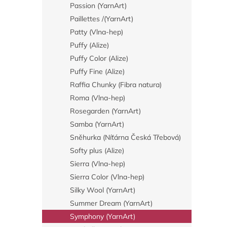
Passion (YarnArt)
Paillettes /(YarnArt)
Patty (Vlna-hep)
Puffy (Alize)
Puffy Color (Alize)
Puffy Fine (Alize)
Raffia Chunky (Fibra natura)
Roma (Vlna-hep)
Rosegarden (YarnArt)
Samba (YarnArt)
Sněhurka (Níťárna Česká Třebová)
Softy plus (Alize)
Sierra (Vlna-hep)
Sierra Color (Vlna-hep)
Silky Wool (YarnArt)
Summer Dream (YarnArt)
Symphony (YarnArt)