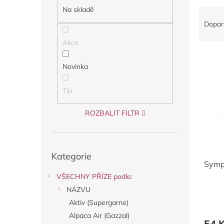
a
Na skladě
Ř
n
a
Dopor
e
z
l
Akce
e
V
n
ý
í
Novinka
p
p
i
r
Tip
s
o
p
d
ROZBALIT FILTR
r
u
o
k
d
t
Přeskočit
u
ů
Kategorie
kategorie
Symp
k
t
VŠECHNY PŘÍZE podle:
ů
NÁZVU
Aktiv (Supergarne)
Alpaca Air (Gazzal)
54 