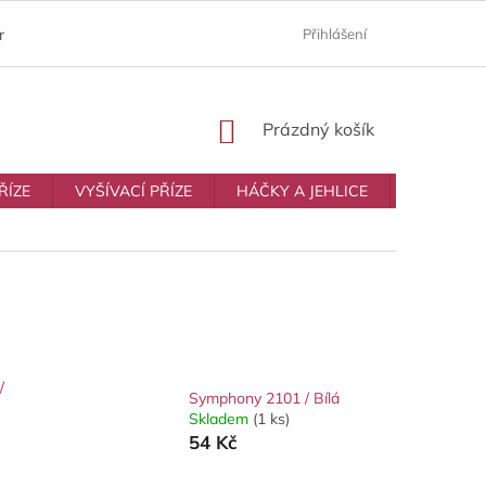
ám
Moje objednávka
Prodávané značky
Přihlášení
Obchodní p
NÁKUPNÍ
Prázdný košík
KOŠÍK
ŘÍZE
VYŠÍVACÍ PŘÍZE
HÁČKY A JEHLICE
VŠE NA T
/
Symphony 2101 / Bílá
Skladem
(1 ks)
54 Kč