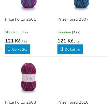
ů
p
r
o
d
Příze Forza 2501
Příze Forza 2507
u
k
Skladem
(5 ks)
Skladem
(9 ks)
t
121 Kč
121 Kč
ů
/ ks
/ ks
Do košíku
Do košíku
Příze Forza 2508
Příze Forza 2510