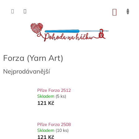
Přejít
na
NÁKU
obsah
KOŠÍK
Forza (Yarn Art)
Nejprodávanější
Příze Forza 2512
Skladem
(5 ks)
121 Kč
Příze Forza 2508
Skladem
(10 ks)
121 Kč