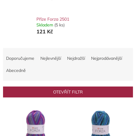
Příze Forza 2501
Skladem
(5 ks)
121 Kč
Ř
a
Doporučujeme
Nejlevnější
Nejdražší
Nejprodávanější
z
e
Abecedně
n
í
p
OTEVŘÍT FILTR
r
o
V
d
ý
u
p
k
i
t
s