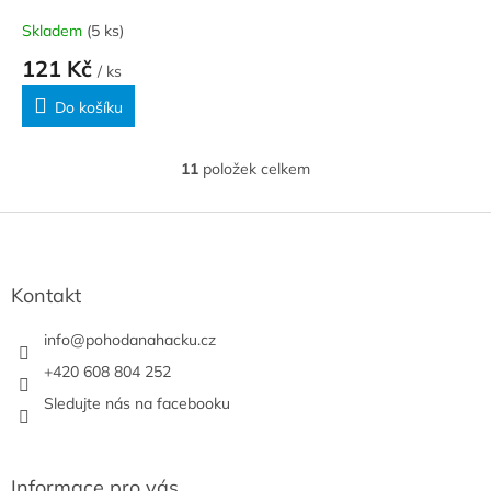
Skladem
(5 ks)
121 Kč
/ ks
Do košíku
11
položek celkem
O
v
l
Z
á
á
d
p
a
a
Kontakt
c
t
í
í
info
@
pohodanahacku.cz
p
r
+420 608 804 252
v
Sledujte nás na facebooku
k
y
v
ý
Informace pro vás
p