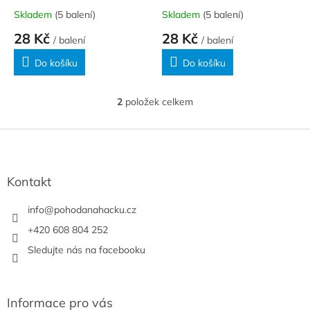
k
Skladem
(5 balení)
Skladem
(5 balení)
t
28 Kč
28 Kč
ů
/ balení
/ balení
Do košíku
Do košíku
2
položek celkem
O
v
l
Z
á
á
d
p
a
a
Kontakt
c
t
í
í
info
@
pohodanahacku.cz
p
r
+420 608 804 252
v
Sledujte nás na facebooku
k
y
v
ý
Informace pro vás
p