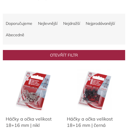
Ř
a
Doporučujeme
Nejlevnější
Nejdražší
Nejprodávanější
z
e
Abecedně
n
í
p
OTEVŘÍT FILTR
r
o
V
d
ý
u
p
k
i
t
s
ů
p
r
o
d
Háčky a očka velikost
Háčky a očka velikost
u
18+16 mm | nikl
18+16 mm | černá