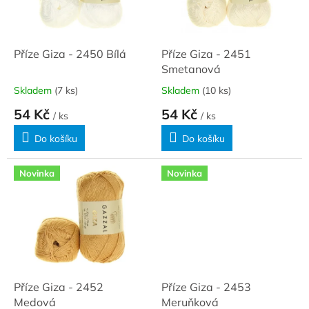
ů
p
r
o
d
Příze Giza - 2450 Bílá
Příze Giza - 2451
u
Smetanová
k
Skladem
(7 ks)
Skladem
(10 ks)
t
54 Kč
54 Kč
ů
/ ks
/ ks
Do košíku
Do košíku
Novinka
Novinka
Příze Giza - 2452
Příze Giza - 2453
Medová
Meruňková