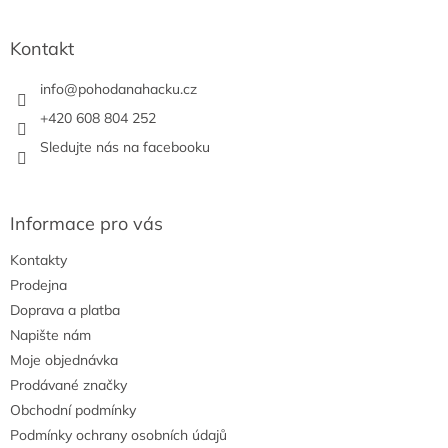
c
á
n
í
p
í
p
a
Kontakt
r
t
v
í
info
@
pohodanahacku.cz
k
y
+420 608 804 252
v
Sledujte nás na facebooku
ý
p
i
s
Informace pro vás
u
Kontakty
Prodejna
Doprava a platba
Napište nám
Moje objednávka
Prodávané značky
Obchodní podmínky
Podmínky ochrany osobních údajů