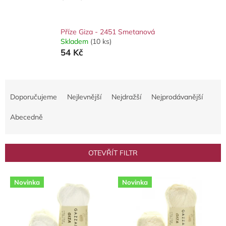
Příze Giza - 2451 Smetanová
Skladem
(10 ks)
54 Kč
Ř
a
Doporučujeme
Nejlevnější
Nejdražší
Nejprodávanější
z
e
Abecedně
n
í
p
OTEVŘÍT FILTR
r
o
V
d
Novinka
Novinka
ý
u
p
k
i
t
s