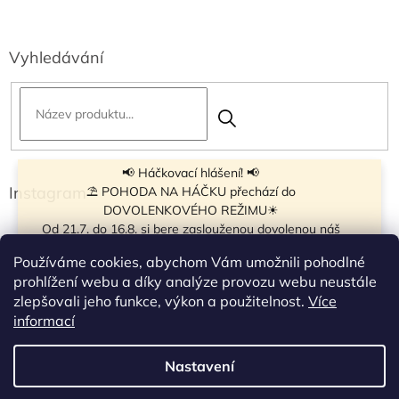
Vyhledávání
📢 Háčkovací hlášení! 📢
Instagram
⛱ POHODA NA HÁČKU přechází do
DOVOLENKOVÉHO REŽIMU☀
Od 21.7. do 16.8. si bere zaslouženou dovolenou náš
navíječ klubíček BB Cake, a tak si motání klubíček dává
Používáme cookies, abychom Vám umožnili pohodlné
krátkou pauzu.
prohlížení webu a díky analýze provozu webu neustále
Objednávky přijímáme dál - klubíčka, která máme
zlepšovali jeho funkce, výkon a použitelnost.
Více
vyrobená, odešleme bez zdržení. U ostatních se doba
Sledovat na Instagramu
informací
odeslání může prodloužit.
☀
Od 7.8. do 14.8. si dovolenou bude užívat obchůdek v
Nastavení
Vytvořil Shoptet
Táboře. Takže v tomto termínu bude zavřeno.
Objednávky přijaté v tomto termínu začneme vyřizovat