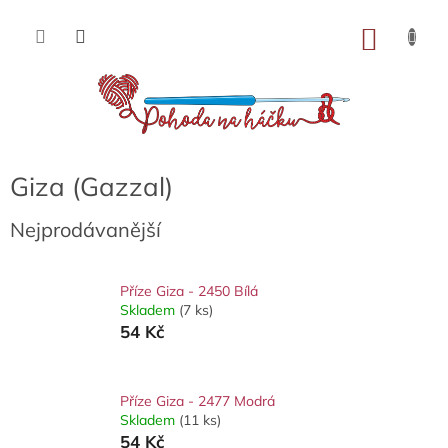
Přejít
na
NÁKU
obsah
KOŠÍK
Giza (Gazzal)
Nejprodávanější
Příze Giza - 2450 Bílá
Skladem
(7 ks)
54 Kč
Příze Giza - 2477 Modrá
Skladem
(11 ks)
54 Kč