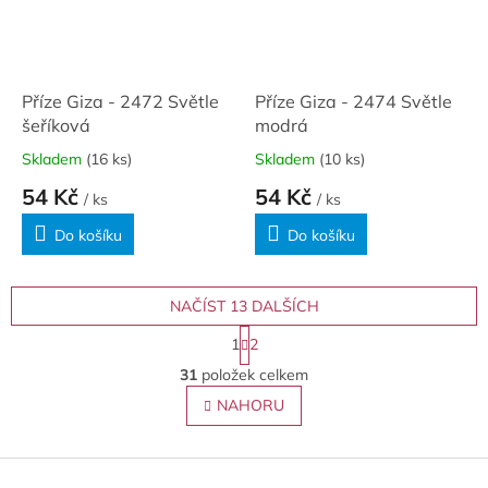
Příze Giza - 2472 Světle
Příze Giza - 2474 Světle
šeříková
modrá
Skladem
(16 ks)
Skladem
(10 ks)
54 Kč
54 Kč
/ ks
/ ks
Do košíku
Do košíku
NAČÍST 13 DALŠÍCH
S
1
2
t
O
r
31
položek celkem
v
á
l
NAHORU
n
á
k
o
d
v
Z
a
á