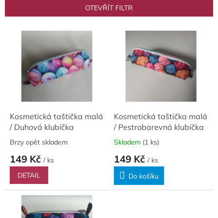
p
OTEVŘÍT FILTR
r
o
V
d
ý
u
p
k
i
t
s
ů
p
r
o
d
Kosmetická taštička malá
Kosmetická taštička malá
u
/ Duhová klubíčka
/ Pestrobarevná klubíčka
k
Brzy opět skladem
Skladem
(1 ks)
t
149 Kč
149 Kč
ů
/ ks
/ ks
DETAIL
Do košíku