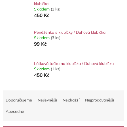
klubíčka
Skladem
(1 ks)
450 Kč
Peněženka s klubíčky / Duhová klubíčka
Skladem
(3 ks)
99 Kč
Látková taška na klubíčka / Duhová klubíčka
Skladem
(1 ks)
450 Kč
Ř
a
Doporučujeme
Nejlevnější
Nejdražší
Nejprodávanější
z
e
Abecedně
n
í