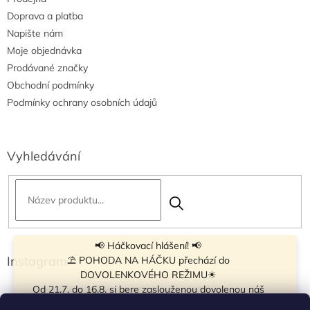
Doprava a platba
Napište nám
Moje objednávka
Prodávané značky
Obchodní podmínky
Podmínky ochrany osobních údajů
Vyhledávání
📢 Háčkovací hlášení! 📢
Instagram
⛱ POHODA NA HÁČKU přechází do
DOVOLENKOVÉHO REŽIMU☀
Od 21.7. do 16.8. si bere zaslouženou dovolenou náš
navíječ klubíček BB Cake, a tak si motání klubíček dává