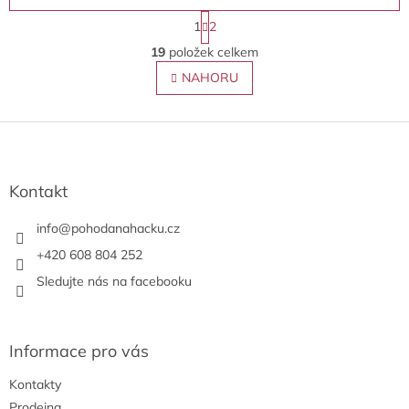
S
1
2
t
O
r
19
položek celkem
v
á
l
NAHORU
n
á
k
o
d
v
Z
a
á
c
á
n
í
p
í
p
a
Kontakt
r
t
v
í
info
@
pohodanahacku.cz
k
y
+420 608 804 252
v
Sledujte nás na facebooku
ý
p
i
s
Informace pro vás
u
Kontakty
Prodejna