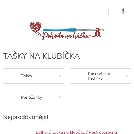
Přejít
na
NÁKU
obsah
KOŠÍK
TAŠKY NA KLUBÍČKA
Kosmetické
Tašky
taštičky
Peněženky
Nejprodávanější
Látková taška na klubíčka / Pestrobarevná