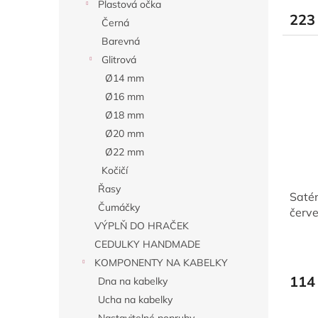
Plastová očka
223
Černá
Barevná
Glitrová
Ø14 mm
Ø16 mm
Ø18 mm
Ø20 mm
Ø22 mm
Kočičí
Řasy
Saté
Čumáčky
červe
VÝPLŇ DO HRAČEK
CEDULKY HANDMADE
KOMPONENTY NA KABELKY
114
Dna na kabelky
Ucha na kabelky