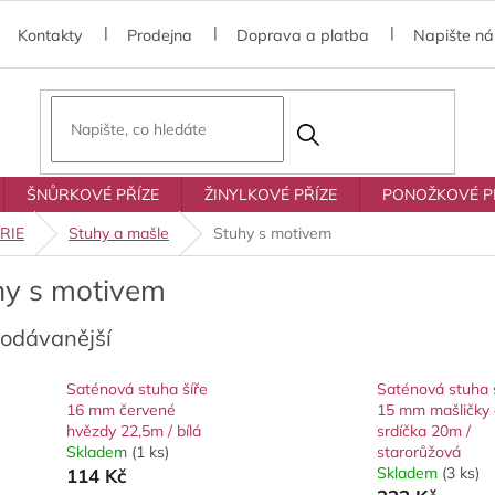
Kontakty
Prodejna
Doprava a platba
Napište n
ŠNŮRKOVÉ PŘÍZE
ŽINYLKOVÉ PŘÍZE
PONOŽKOVÉ P
RIE
Stuhy a mašle
Stuhy s motivem
hy s motivem
rodávanější
Saténová stuha šíře
Saténová stuha 
16 mm červené
15 mm mašličky 
hvězdy 22,5m / bílá
srdíčka 20m /
Skladem
(1 ks)
starorůžová
Skladem
(3 ks)
114 Kč