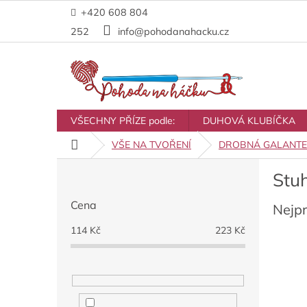
Přejít
+420 608 804
na
obsah
252
info@pohodanahacku.cz
VŠECHNY PŘÍZE podle:
DUHOVÁ KLUBÍČKA
Domů
VŠE NA TVOŘENÍ
DROBNÁ GALANTE
P
Stu
o
s
Cena
Nejp
t
r
114
Kč
223
Kč
a
n
n
í
p