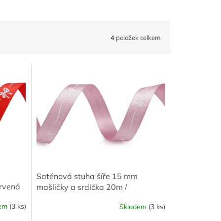
4
položek celkem
Saténová stuha šíře 15 mm
ervená
mašličky a srdíčka 20m /
starorůžová
dem
(3 ks)
Skladem
(3 ks)