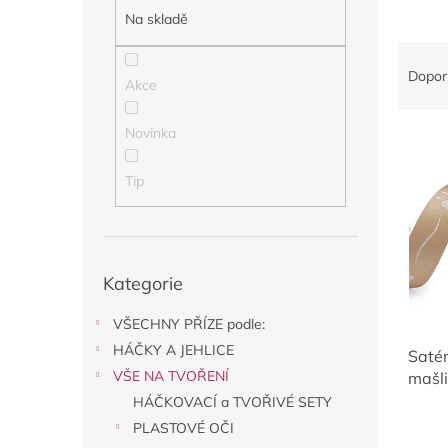
a
Na skladě
n
Ř
e
a
l
Dopor
Akce
z
e
Novinka
V
n
ý
í
p
p
Tip
i
r
s
o
p
d
Přeskočit
r
u
Kategorie
kategorie
o
k
d
t
VŠECHNY PŘÍZE podle:
u
ů
HÁČKY A JEHLICE
Saté
k
VŠE NA TVOŘENÍ
mašli
t
ů
HÁČKOVACÍ a TVOŘIVÉ SETY
PLASTOVÉ OČI