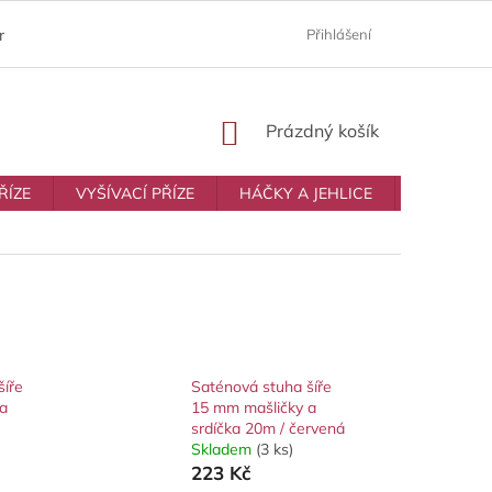
ám
Moje objednávka
Prodávané značky
Přihlášení
Obchodní p
NÁKUPNÍ
Prázdný košík
KOŠÍK
ŘÍZE
VYŠÍVACÍ PŘÍZE
HÁČKY A JEHLICE
VŠE NA T
šíře
Saténová stuha šíře
a
15 mm mašličky a
srdíčka 20m / červená
Skladem
(3 ks)
223 Kč