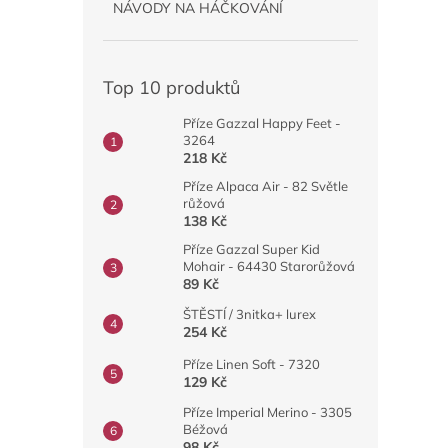
NÁVODY NA HÁČKOVÁNÍ
Top 10 produktů
Příze Gazzal Happy Feet -
3264
218 Kč
Příze Alpaca Air - 82 Světle
růžová
138 Kč
Příze Gazzal Super Kid
Mohair - 64430 Starorůžová
89 Kč
ŠTĚSTÍ / 3nitka+ lurex
254 Kč
Příze Linen Soft - 7320
129 Kč
Příze Imperial Merino - 3305
Béžová
98 Kč