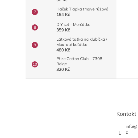
Háček Tlapka tmavě růžová
154 Kč
DIY set - Morčátka
359 Kč
Látková taška na klubíčka /
Mouraté koťátko
480 Kč
Příze Cotton Club - 7308
Beige
320 Kč
Z
á
p
a
t
Kontakt
í
info
@
z