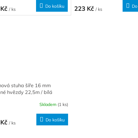
Do košíku
Do
 Kč
223 Kč
/ ks
/ ks
nová stuha šíře 16 mm
né hvězdy 22,5m / bílá
Skladem
(1 ks)
Do košíku
 Kč
/ ks
O