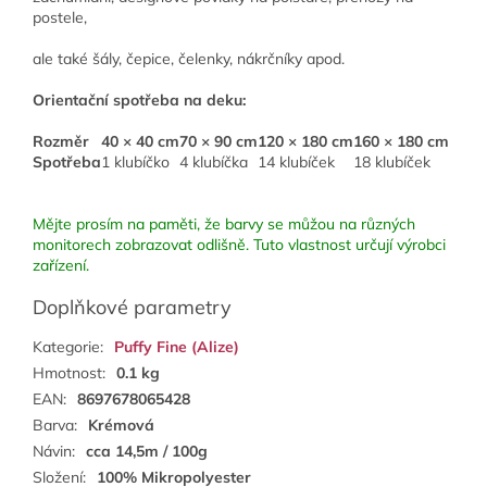
postele,
ale také šály, čepice, čelenky, nákrčníky apod.
Orientační spotřeba na deku:
Rozměr
40 × 40 cm
70 × 90 cm
120 × 180 cm
160 × 180 cm
Spotřeba
1 klubíčko
4 klubíčka
14 klubíček
18 klubíček
Mějte prosím na paměti, že barvy se můžou na různých
monitorech zobrazovat odlišně. Tuto vlastnost určují výrobci
zařízení.
Doplňkové parametry
Kategorie
:
Puffy Fine (Alize)
Hmotnost
:
0.1 kg
EAN
:
8697678065428
Barva
:
Krémová
Návin
:
cca 14,5m / 100g
Složení
:
100% Mikropolyester