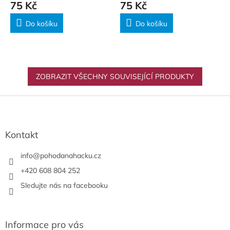
75 Kč
75 Kč
Do košíku
Do košíku
ZOBRAZIT VŠECHNY SOUVISEJÍCÍ PRODUKTY
Z
á
p
a
Kontakt
t
í
info
@
pohodanahacku.cz
+420 608 804 252
Sledujte nás na facebooku
Informace pro vás