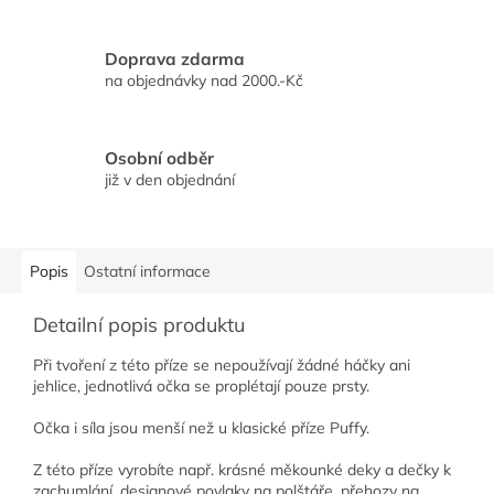
Doprava zdarma
na objednávky nad 2000.-Kč
Osobní odběr
již v den objednání
Popis
Ostatní informace
Detailní popis produktu
Při tvoření z této příze se nepoužívají žádné háčky ani
jehlice, jednotlivá očka se proplétají pouze prsty.
Očka i síla jsou menší než u klasické příze Puffy.
Z této příze vyrobíte např. krásné měkounké deky a dečky k
zachumlání, designové povlaky na polštáře, přehozy na