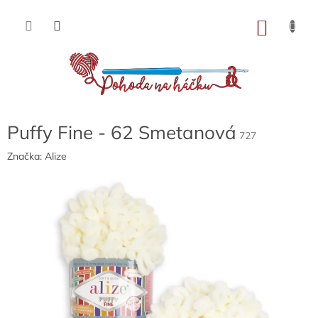
Přejít
na
NÁKU
obsah
KOŠÍK
Puffy Fine - 62 Smetanová
727
Značka:
Alize