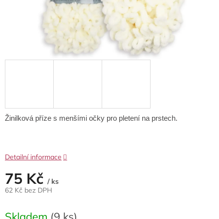
Žinilková příze s menšími očky pro pletení na prstech.
Detailní informace
75 Kč
/ ks
62 Kč bez DPH
Měrná
cena:
Skladem
(9 ks)