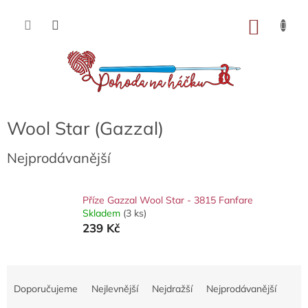
Přejít
na
NÁKU
obsah
KOŠÍK
Wool Star (Gazzal)
Nejprodávanější
Příze Gazzal Wool Star - 3815 Fanfare
Skladem
(3 ks)
239 Kč
Ř
a
Doporučujeme
Nejlevnější
Nejdražší
Nejprodávanější
z