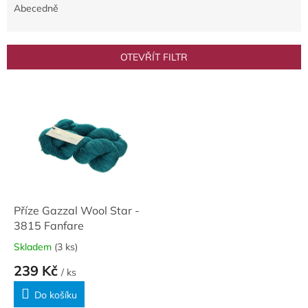
e
Abecedně
n
í
p
OTEVŘÍT FILTR
r
o
V
d
ý
u
p
k
i
t
s
ů
p
r
o
d
Příze Gazzal Wool Star -
u
3815 Fanfare
k
Skladem
(3 ks)
t
239 Kč
ů
/ ks
Do košíku