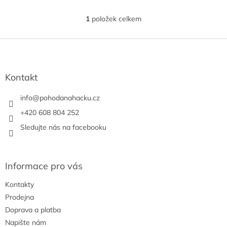
1
položek celkem
O
v
l
Z
á
á
d
p
a
a
Kontakt
c
t
í
í
info
@
pohodanahacku.cz
p
r
+420 608 804 252
v
Sledujte nás na facebooku
k
y
v
ý
Informace pro vás
p
i
Kontakty
s
u
Prodejna
Doprava a platba
Napište nám