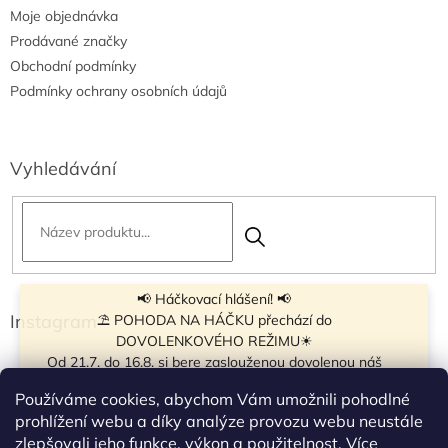
Moje objednávka
Prodávané značky
Obchodní podmínky
Podmínky ochrany osobních údajů
Vyhledávání
📢 Háčkovací hlášení! 📢
Instagram
⛱ POHODA NA HÁČKU přechází do
DOVOLENKOVÉHO REŽIMU☀
Od 21.7. do 16.8. si bere zaslouženou dovolenou náš
navíječ klubíček BB Cake, a tak si motání klubíček dává
Používáme cookies, abychom Vám umožnili pohodlné
krátkou pauzu.
prohlížení webu a díky analýze provozu webu neustále
Objednávky přijímáme dál - klubíčka, která máme
zlepšovali jeho funkce, výkon a použitelnost.
Více
vyrobená, odešleme bez zdržení. U ostatních se doba