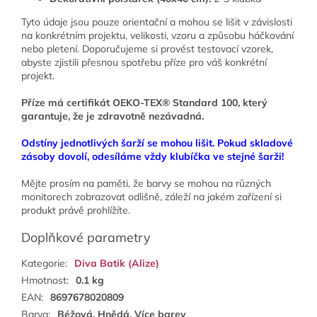
Tyto údaje jsou pouze orientační a mohou se lišit v závislosti
na konkrétním projektu, velikosti, vzoru a způsobu háčkování
nebo pletení. Doporučujeme si provést testovací vzorek,
abyste zjistili přesnou spotřebu příze pro váš konkrétní
projekt.
Příze má certifikát OEKO-TEX® Standard 100, který
garantuje, že je zdravotně nezávadná.
Odstíny jednotlivých šarží se mohou lišit. Pokud skladové
zásoby dovolí, odesíláme vždy klubíčka ve stejné šarži!
Mějte prosím na paměti, že barvy se mohou na různých
monitorech zobrazovat odlišně, z
áleží na jakém zařízení si
produkt právě prohlížíte.
Doplňkové parametry
Kategorie
:
Diva Batik (Alize)
Hmotnost
:
0.1 kg
EAN
:
8697678020809
Barva
:
Béžová, Hnědá, Více barev