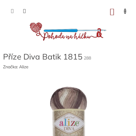
Přejít
na
NÁKU
obsah
KOŠÍK
Příze Diva Batik 1815
288
Značka:
Alize