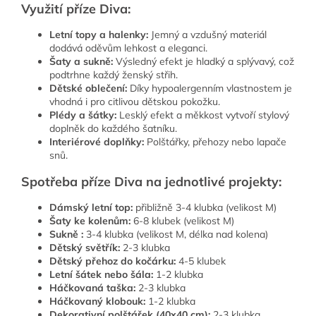
Využití příze Diva:
Letní topy a halenky:
Jemný a vzdušný materiál
dodává oděvům lehkost a eleganci.
Šaty a sukně:
Výsledný efekt je hladký a splývavý, což
podtrhne každý ženský střih.
Dětské oblečení:
Díky hypoalergenním vlastnostem je
vhodná i pro citlivou dětskou pokožku.
Plédy a šátky:
Lesklý efekt a měkkost vytvoří stylový
doplněk do každého šatníku.
Interiérové ​​doplňky:
Polštářky, přehozy nebo lapače
snů.
Spotřeba příze Diva na jednotlivé projekty:
Dámský letní top:
přibližně 3-4 klubka (velikost M)
Šaty ke kolenům:
6-8 klubek (velikost M)
Sukně :
3-4 klubka (velikost M, délka nad kolena)
Dětský světřík:
2-3 klubka
Dětský přehoz do kočárku:
4-5 klubek
Letní šátek nebo šála:
1-2 klubka
Háčkovaná taška:
2-3 klubka
Háčkovaný klobouk:
1-2 klubka
Dekorativní polštářek (40x40 cm):
2-3 klubka