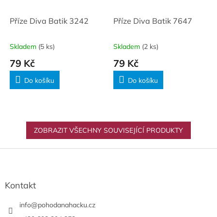
Příze Diva Batik 3242
Příze Diva Batik 7647
Skladem
(5 ks)
Skladem
(2 ks)
79 Kč
79 Kč
Do košíku
Do košíku
ZOBRAZIT VŠECHNY SOUVISEJÍCÍ PRODUKTY
Z
á
p
a
Kontakt
t
í
info
@
pohodanahacku.cz