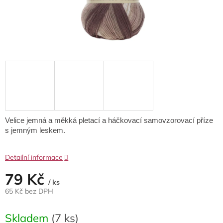
Velice jemná a měkká pletací a háčkovací samovzorovací příze
s jemným leskem.
Detailní informace
79 Kč
/ ks
65 Kč bez DPH
Měrná
cena:
Skladem
(7 ks)