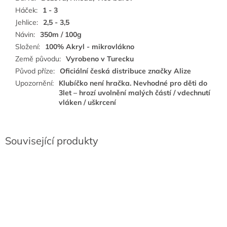
Háček
:
1 - 3
Jehlice
:
2,5 - 3,5
Návin
:
350m / 100g
Složení
:
100% Akryl - mikrovlákno
Země původu
:
Vyrobeno v Turecku
Původ příze
:
Oficiální česká distribuce značky Alize
Upozornění
:
Klubíčko není hračka. Nevhodné pro děti do
3let – hrozí uvolnění malých částí / vdechnutí
vláken / uškrcení
Související produkty