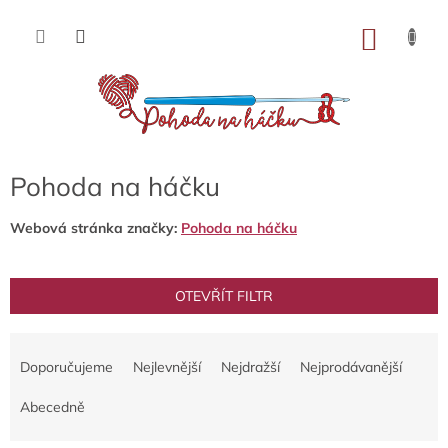
Přejít
na
NÁKU
obsah
KOŠÍK
Pohoda na háčku
Webová stránka značky:
Pohoda na háčku
OTEVŘÍT FILTR
Ř
a
Doporučujeme
Nejlevnější
Nejdražší
Nejprodávanější
z
e
Abecedně
n