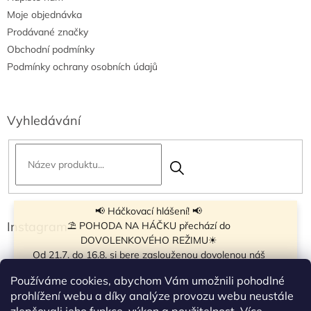
Moje objednávka
Prodávané značky
Obchodní podmínky
Podmínky ochrany osobních údajů
Vyhledávání
📢 Háčkovací hlášení! 📢
Instagram
⛱ POHODA NA HÁČKU přechází do
DOVOLENKOVÉHO REŽIMU☀
Od 21.7. do 16.8. si bere zaslouženou dovolenou náš
navíječ klubíček BB Cake, a tak si motání klubíček dává
Používáme cookies, abychom Vám umožnili pohodlné
krátkou pauzu.
prohlížení webu a díky analýze provozu webu neustále
Objednávky přijímáme dál - klubíčka, která máme