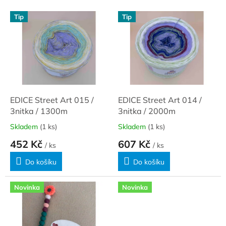
í
V
p
Tip
Tip
ý
r
p
o
i
d
s
u
p
k
r
t
o
ů
d
EDICE Street Art 015 /
EDICE Street Art 014 /
u
3nitka / 1300m
3nitka / 2000m
k
Skladem
(1 ks)
Skladem
(1 ks)
t
452 Kč
607 Kč
ů
/ ks
/ ks
Do košíku
Do košíku
Novinka
Novinka