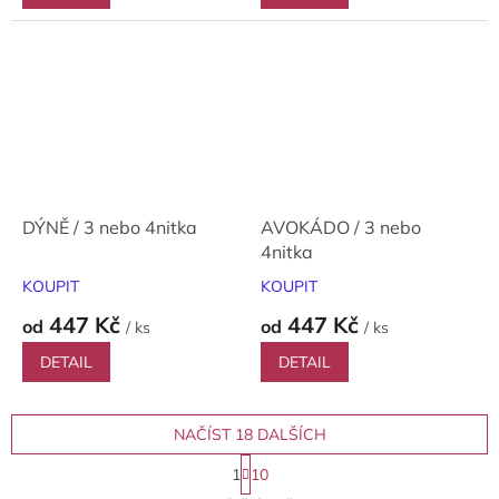
DÝNĚ / 3 nebo 4nitka
AVOKÁDO / 3 nebo
4nitka
KOUPIT
KOUPIT
447 Kč
447 Kč
od
od
/ ks
/ ks
DETAIL
DETAIL
NAČÍST 18 DALŠÍCH
S
1
10
t
O