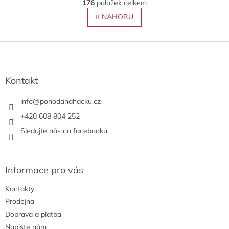
r
176
položek celkem
v
á
l
NAHORU
n
á
k
o
d
v
Z
a
á
c
á
n
í
p
í
p
a
Kontakt
r
t
v
í
info
@
pohodanahacku.cz
k
y
+420 608 804 252
v
Sledujte nás na facebooku
ý
p
i
s
Informace pro vás
u
Kontakty
Prodejna
Doprava a platba
Napište nám