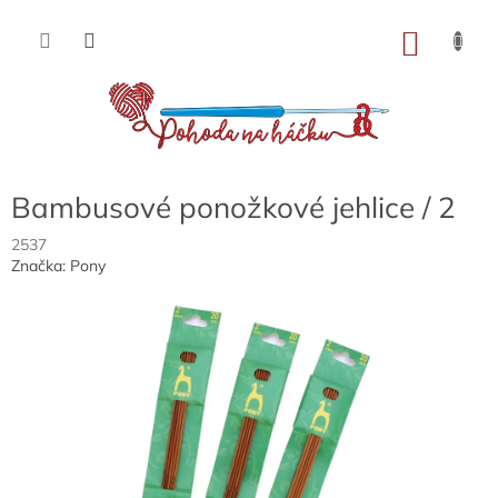
Přejít
na
NÁKU
obsah
KOŠÍK
Bambusové ponožkové jehlice / 2
2537
Značka:
Pony