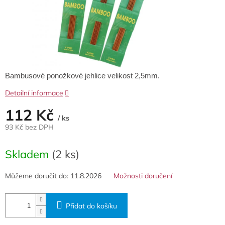
Bambusové ponožkové jehlice velikost 2,5mm.
Detailní informace
112 Kč
/ ks
93 Kč bez DPH
Měrná
cena:
Skladem
(2 ks)
Můžeme doručit do:
11.8.2026
Možnosti doručení
Přidat do košíku