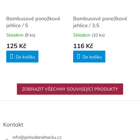
Bambusové ponožkové
Bambusové ponožkové
jehlice / 5
jehlice / 3,5
Skladem
(9 ks)
Skladem
(10 ks)
125 Kč
116 Kč
Do košíku
Do košíku
ZOBRAZIT VŠECHNY SOUVISEJÍCÍ PRODUKTY
Z
á
p
a
Kontakt
t
í
info
@
pohodanahacku.cz