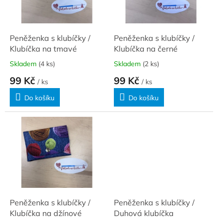
ů
p
r
o
d
Peněženka s klubíčky /
Peněženka s klubíčky /
u
Klubíčka na tmavé
Klubíčka na černé
k
Skladem
(4 ks)
Skladem
(2 ks)
t
99 Kč
99 Kč
ů
/ ks
/ ks
Do košíku
Do košíku
Peněženka s klubíčky /
Peněženka s klubíčky /
Klubíčka na džínové
Duhová klubíčka