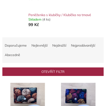
Peněženka s klubíčky / Klubíčka na tmavé
Skladem
(4 ks)
99 Kč
Ř
a
Doporučujeme
Nejlevnější
Nejdražší
Nejprodávanější
z
e
Abecedně
n
í
p
OTEVŘÍT FILTR
r
o
V
d
ý
u
p
k
i
t
s