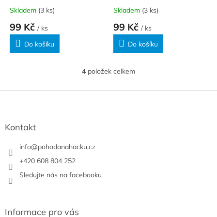
Skladem
(3 ks)
Skladem
(3 ks)
99 Kč
99 Kč
/ ks
/ ks
Do košíku
Do košíku
4
položek celkem
O
v
l
Z
á
á
d
p
a
a
Kontakt
c
t
í
í
info
@
pohodanahacku.cz
p
r
+420 608 804 252
v
Sledujte nás na facebooku
k
y
v
ý
Informace pro vás
p