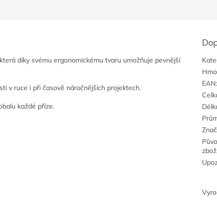
Dop
která díky svému ergonomickému tvaru umožňuje pevnější
Kate
Hmo
EAN
i v ruce i při časově náročnějších projektech.
Celk
balu každé příze.
Délk
Prů
Znač
Pův
zbož
Upoz
Vyr