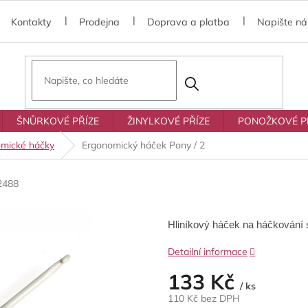
Kontakty
Prodejna
Doprava a platba
Napište n
ŠNŮRKOVÉ PŘÍZE
ŽINYLKOVÉ PŘÍZE
PONOŽKOVÉ P
mické háčky
Ergonomický háček Pony / 2
2488
Hliníkový háček na háčkování s
Detailní informace
133 Kč
/ ks
110 Kč bez DPH