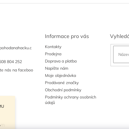
Informace pro vás
Vyhled
Kontakty
pohodanahacku.c
Prodejna
Doprava a platba
608 804 252
Napište nám
jte nás na faceboo
Moje objednávka
Prodávané značky
Obchodní podmínky
Podmínky ochrany osobních
údajů
MU
am
.