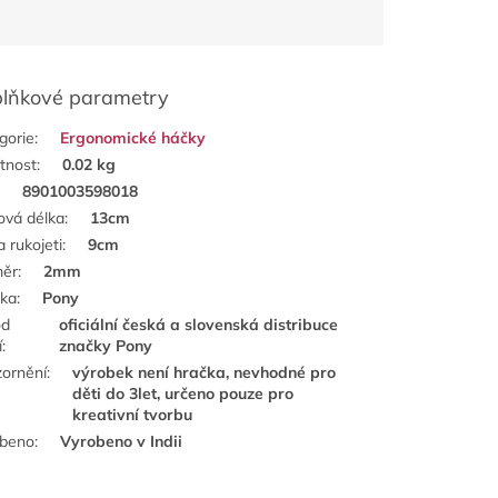
lňkové parametry
gorie
:
Ergonomické háčky
tnost
:
0.02 kg
:
8901003598018
ová délka
:
13cm
a rukojeti
:
9cm
měr
:
2mm
ka
:
Pony
od
oficiální česká a slovenská distribuce
í
:
značky Pony
ornění
:
výrobek není hračka, nevhodné pro
děti do 3let, určeno pouze pro
kreativní tvorbu
obeno
:
Vyrobeno v Indii