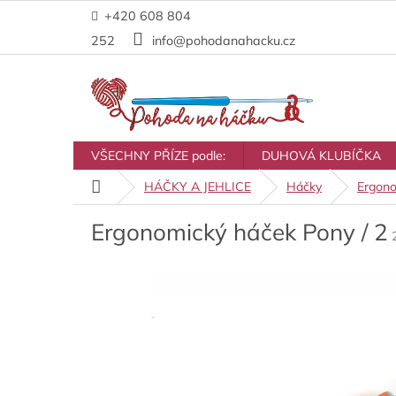
Přejít
+420 608 804
na
obsah
252
info@pohodanahacku.cz
VŠECHNY PŘÍZE podle:
DUHOVÁ KLUBÍČKA
Domů
HÁČKY A JEHLICE
Háčky
Ergono
Ergonomický háček Pony / 2