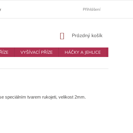
ám
Moje objednávka
Prodávané značky
Přihlášení
Obchodní p
NÁKUPNÍ
Prázdný košík
KOŠÍK
ŘÍZE
VYŠÍVACÍ PŘÍZE
HÁČKY A JEHLICE
VŠE NA T
e speciálním tvarem rukojeti, velikost 2mm.