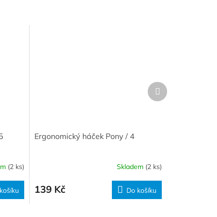
Další
produkt
5
Ergonomický háček Pony / 4
em
(2 ks)
Skladem
(2 ks)
139 Kč
košíku
Do košíku