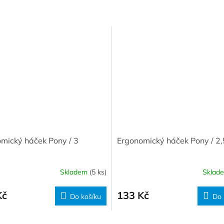
mický háček Pony / 3
Ergonomický háček Pony / 2,
Skladem
(5 ks)
Sklad
Kč
133 Kč
Do košíku
Do 