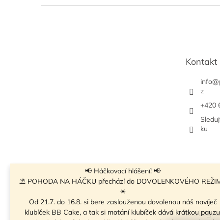
Z
á
p
a
t
Kontakt
í
info
@
z
+420 
Sledu
ku
📢 Háčkovací hlášení! 📢
⛱ POHODA NA HÁČKU přechází do DOVOLENKOVÉHO REŽI
☀
Od 21.7. do 16.8. si bere zaslouženou dovolenou náš navíječ
Instagr
klubíček BB Cake, a tak si motání klubíček dává krátkou pauzu