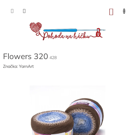
Přejít
na
NÁKU
obsah
KOŠÍK
Flowers 320
428
Značka:
YarnArt