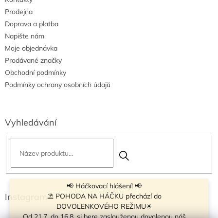
Prodejna
Doprava a platba
Napište nám
Moje objednávka
Prodávané značky
Obchodní podmínky
Podmínky ochrany osobních údajů
Vyhledávání
📢 Háčkovací hlášení! 📢
Instagram
⛱ POHODA NA HÁČKU přechází do
DOVOLENKOVÉHO REŽIMU☀
Od 21.7. do 16.8. si bere zaslouženou dovolenou náš