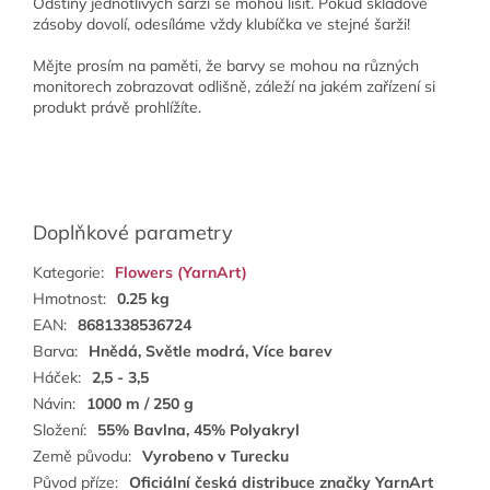
Odstíny jednotlivých šarží se mohou lišit. Pokud skladové
zásoby dovolí, odesíláme vždy klubíčka ve stejné šarži!
Mějte prosím na paměti, že barvy se mohou na různých
monitorech zobrazovat odlišně, záleží na jakém zařízení si
produkt právě prohlížíte.
Doplňkové parametry
Kategorie
:
Flowers (YarnArt)
Hmotnost
:
0.25 kg
EAN
:
8681338536724
Barva
:
Hnědá, Světle modrá, Více barev
Háček
:
2,5 - 3,5
Návin
:
1000 m / 250 g
Složení
:
55% Bavlna, 45% Polyakryl
Země původu
:
Vyrobeno v Turecku
Původ příze
:
Oficiální česká distribuce značky YarnArt