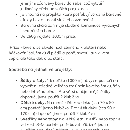
jemnými záchvěvy barev do sebe, což vytváří
jedinečný efekt na vašich projektech.
Je vhodná na projekty, které potřebují výrazné barevné
efekty bez nutnosti složitého vzorování.
Barevná škála zahrnuje sladěné kombinace výrazných
i neutrálních barev.
Ve 250g najdete 1000m příze.
Příze Flowers se skvěle hodí zejména k pletení nebo
háčkování šál, šátků či plédů a ponč, svetrů, tunik, vest,
čepic, ale také dek a polštářů.
Spotřeba na jednotlivé projekty:
Šátky a šály:
1 klubíčko (1000 m) obvykle postačí na
vytvoření středně velkého trojúhelníkového šátku, šály
nebo lehkého plédu. Pro větší a objemnější šátky
doporučujeme použít 2 klubíčka.
Dětské deky:
Na menší dětskou deku (cca 70 x 90
cm) postačí jedno klubíčko. Pro větší deku (cca 90 x
120 cm) doporučujeme použít 2 klubíčka.
Svetříky nebo topy:
Na lehký letní svetřík nebo top ve
velikosti S–M budete potřebovat přibližně jedno