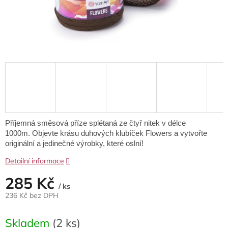
Příjemná směsová příze splétaná ze čtyř nitek v délce
1000m. Objevte krásu duhových klubíček Flowers a vytvořte
originální a jedinečné výrobky, které oslní!
Detailní informace
285 Kč
/ ks
236 Kč bez DPH
Měrná
cena:
Skladem
(2 ks)