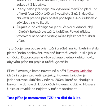
klubíčko. Pro větší velikosti (L–XL) doporučujeme
zakoupit 2 klubíčka.
Plédy nebo přehozy:
Pro vytvoření menšího plédu na
přikrytí (cca 100 x 140 cm) využijete 2 až 3 klubíčka.
Na větší přehoz přes postel počítejte s 4–5 klubíček v
závislosti na velikosti.
Čepice a nákrčníky:
Na jednu čepici a jednoduchý
nákrčník bohatě vystačí 1 klubíčko. Pokud přidáte
vzorování nebo více vrstev, může být zapotřebí další
příze.
Tyto údaje jsou pouze orientační a záleží na konkrétním stylu
pletení nebo háčkování, zvolené hustotě vzorku a síle jehlic
či háčku. Doporučujeme vždy zakoupit jedno klubko navíc,
aby vám příze na projekt určitě vystačila.
Příze Flowers je kombinovatelná s přízí
Flowers Unicolor
-
ideální spojení pro větší projekty.
Flowers Unicolor je
jednobarevné klubíčko v návinu 200m, které se shoduje s
barvami v duhových klubáčkách Flowers. Klubíčka Flowers
Unicolor
rovněž ho najdete v našem sortimentu.
Tato příze je atestována TZÚ pro děti do 3 let.