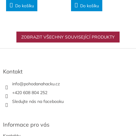
Do košíku
Do košíku
ZOBRAZIT VŠECHNY SOUVISEJÍCÍ PRODUKTY
Z
á
p
a
Kontakt
t
í
info
@
pohodanahacku.cz
+420 608 804 252
Sledujte nás na facebooku
Informace pro vás
Kontakty