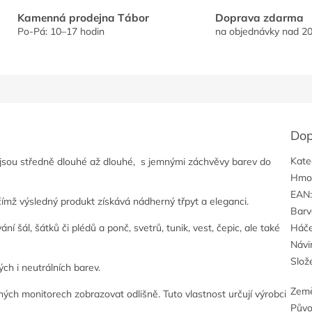
Kamenná prodejna Tábor
Doprava zdarma
Po-Pá: 10–17 hodin
na objednávky nad 20
Dop
Kate
 jsou středně dlouhé až dlouhé, s jemnými záchvěvy barev do
Hmo
EAN
čímž výsledný produkt získává nádherný třpyt a eleganci.
Barv
í šál, šátků či plédů a ponč, svetrů, tunik, vest, čepic, ale také
Háč
Návi
Slož
h i neutrálních barev.
Zem
ých monitorech zobrazovat odlišně. Tuto vlastnost určují výrobci
Pův