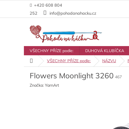
Přejít
+420 608 804
na
obsah
252
info@pohodanahacku.cz
VŠECHNY PŘÍZE podle:
DUHOVÁ KLUBÍČKA
Domů
VŠECHNY PŘÍZE podle:
NÁZVU
Flowers Moonlight 3260
467
Značka:
YarnArt