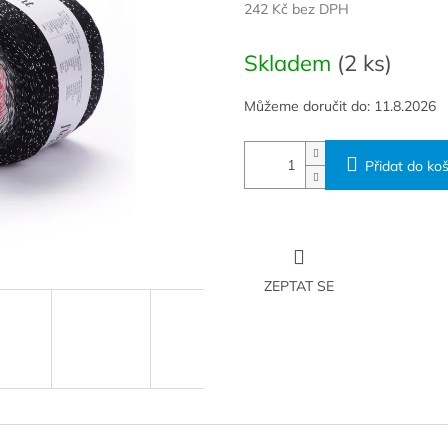
242 Kč bez DPH
Měrná
cena:
Skladem
(2 ks)
Můžeme doručit do:
11.8.2026
Přidat do koš
ZEPTAT SE