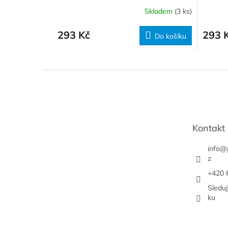
Skladem
(3 ks)
293 Kč
293 
Do košíku
Z
á
p
a
t
Kontakt
í
info
@
z
+420 
Sledu
ku