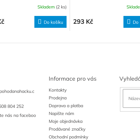
Skladem
(2 ks)
Sklad
Kč
293 Kč
Do košíku
Do 
Informace pro vás
Vyhled
Kontakty
pohodanahacku.c
Prodejna
Doprava a platba
608 804 252
Napište nám
jte nás na faceboo
Moje objednávka
Prodávané značky
Obchodní podmínky