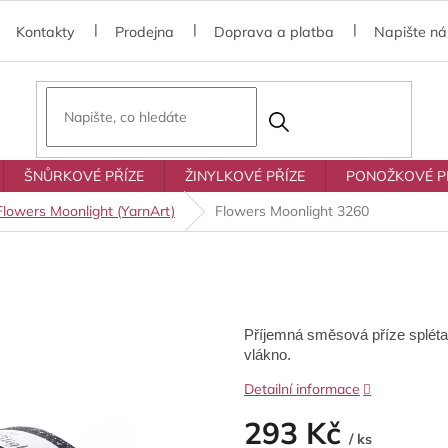
Kontakty
Prodejna
Doprava a platba
Napište n
ŠNŮRKOVÉ PŘÍZE
ŽINYLKOVÉ PŘÍZE
PONOŽKOVÉ P
Flowers Moonlight (YarnArt)
Flowers Moonlight 3260
Příjemná směsová příze splétan
vlákno.
Detailní informace
293 Kč
/ ks