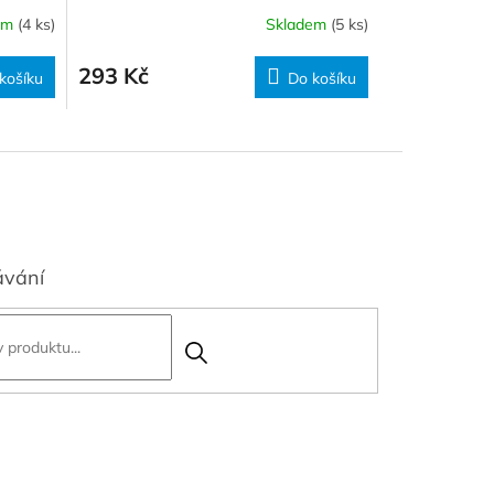
em
(4 ks)
Skladem
(5 ks)
293 Kč
košíku
Do košíku
ávání