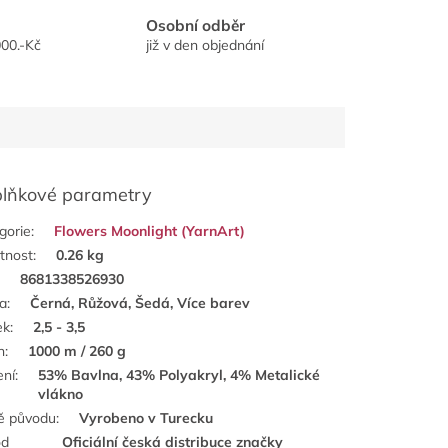
Osobní odběr
00.-Kč
již v den objednání
lňkové parametry
gorie
:
Flowers Moonlight (YarnArt)
tnost
:
0.26 kg
:
8681338526930
a
:
Černá, Růžová, Šedá, Více barev
ek
:
2,5 - 3,5
n
:
1000 m / 260 g
ení
:
53% Bavlna, 43% Polyakryl, 4% Metalické
vlákno
ě původu
:
Vyrobeno v Turecku
od
Oficiální česká distribuce značky