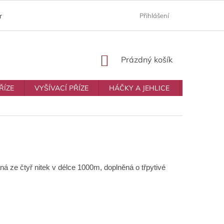
ám
Moje objednávka
Prodávané značky
Přihlášení
Obchodní p
NÁKUPNÍ
Prázdný košík
KOŠÍK
ŘÍZE
VYŠÍVACÍ PŘÍZE
HÁČKY A JEHLICE
VŠE NA T
á ze čtyř nitek v délce 1000m, doplněná o třpytivé