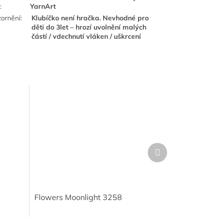
e
:
YarnArt
ornění
:
Klubíčko není hračka. Nevhodné pro
děti do 3let – hrozí uvolnění malých
částí / vdechnutí vláken / uškrcení
Další
produkt
Flowers Moonlight 3258