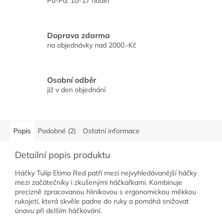
Po-Pá: 10–17 hodin
Doprava zdarma
na objednávky nad 2000.-Kč
Osobní odběr
již v den objednání
Popis
Podobné (2)
Ostatní informace
Detailní popis produktu
Háčky Tulip Etimo Red patří mezi nejvyhledávanější háčky
mezi začátečníky i zkušenými háčkařkami. Kombinuje
precizně zpracovanou hliníkovou s ergonomickou měkkou
rukojetí, která skvěle padne do ruky a pomáhá snižovat
únavu při delším háčkování.