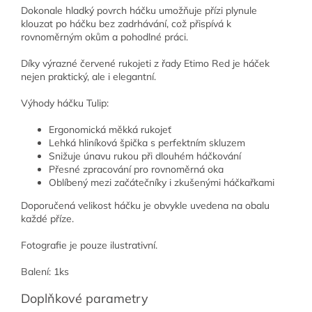
Dokonale hladký povrch háčku umožňuje přízi plynule
klouzat po háčku bez zadrhávání, což přispívá k
rovnoměrným okům a pohodlné práci.
Díky výrazné červené rukojeti z řady Etimo Red je háček
nejen praktický, ale i elegantní.
Výhody háčku Tulip:
Ergonomická měkká rukojeť
Lehká hliníková špička s perfektním skluzem
Snižuje únavu rukou při dlouhém háčkování
Přesné zpracování pro rovnoměrná oka
Oblíbený mezi začátečníky i zkušenými háčkařkami
Doporučená velikost háčku je obvykle uvedena na obalu
každé příze.
Fotografie je pouze ilustrativní.
Balení: 1ks
Doplňkové parametry