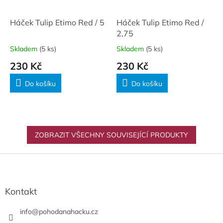
Háček Tulip Etimo Red / 5
Háček Tulip Etimo Red /
2,75
Skladem
(5 ks)
Skladem
(5 ks)
230 Kč
230 Kč
Do košíku
Do košíku
ZOBRAZIT VŠECHNY SOUVISEJÍCÍ PRODUKTY
Z
á
p
a
Kontakt
t
í
info
@
pohodanahacku.cz