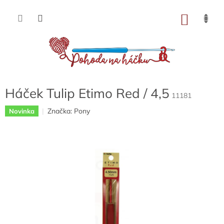
Přejít
na
NÁKU
obsah
KOŠÍK
Háček Tulip Etimo Red / 4,5
11181
Značka:
Pony
Novinka