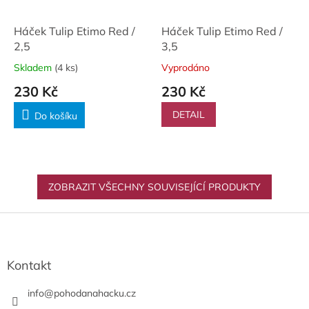
Háček Tulip Etimo Red /
Háček Tulip Etimo Red /
2,5
3,5
Skladem
(4 ks)
Vyprodáno
230 Kč
230 Kč
DETAIL
Do košíku
ZOBRAZIT VŠECHNY SOUVISEJÍCÍ PRODUKTY
Z
á
p
a
Kontakt
t
í
info
@
pohodanahacku.cz