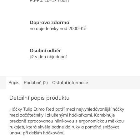
Po-Pá: 10–17 hodin
Doprava zdarma
na objednávky nad 2000.-Kč
Osobní odběr
již v den objednání
Popis
Podobné (2)
Ostatní informace
Detailní popis produktu
Háčky Tulip Etimo Red patří mezi nejvyhledávanější háčky
mezi začátečníky i zkušenými háčkařkami. Kombinuje
precizně zpracovanou hliníkovou s ergonomickou měkkou
rukojetí, která skvěle padne do ruky a pomáhá snižovat
únavu při delším háčkování.