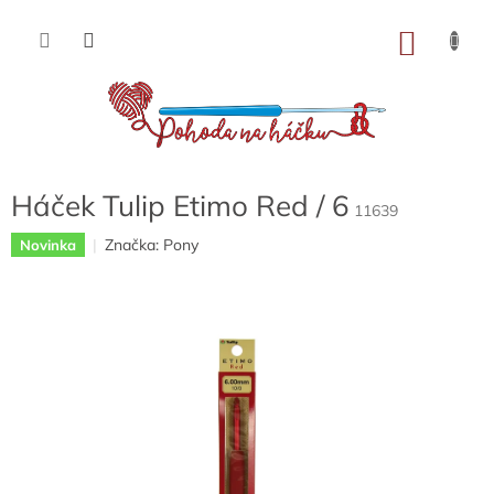
Přejít
na
NÁKU
obsah
KOŠÍK
Háček Tulip Etimo Red / 6
11639
Značka:
Pony
Novinka