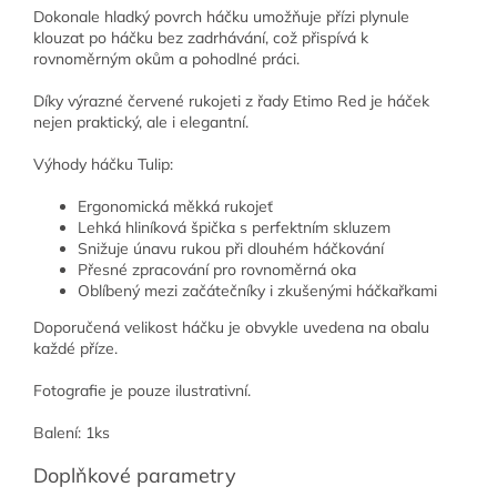
Dokonale hladký povrch háčku umožňuje přízi plynule
klouzat po háčku bez zadrhávání, což přispívá k
rovnoměrným okům a pohodlné práci.
Díky výrazné červené rukojeti z řady Etimo Red je háček
nejen praktický, ale i elegantní.
Výhody háčku Tulip:
Ergonomická měkká rukojeť
Lehká hliníková špička s perfektním skluzem
Snižuje únavu rukou při dlouhém háčkování
Přesné zpracování pro rovnoměrná oka
Oblíbený mezi začátečníky i zkušenými háčkařkami
Doporučená velikost háčku je obvykle uvedena na obalu
každé příze.
Fotografie je pouze ilustrativní.
Balení: 1ks
Doplňkové parametry