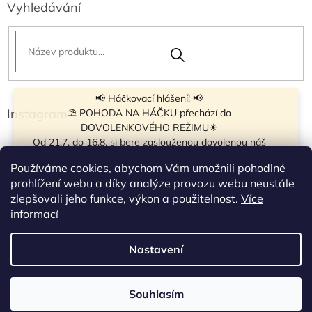
Vyhledávání
📢 Háčkovací hlášení! 📢
Instagram
⛱ POHODA NA HÁČKU přechází do
DOVOLENKOVÉHO REŽIMU☀
Od 21.7. do 16.8. si bere zaslouženou dovolenou náš
navíječ klubíček BB Cake, a tak si motání klubíček dává
Používáme cookies, abychom Vám umožnili pohodlné
krátkou pauzu.
prohlížení webu a díky analýze provozu webu neustále
Objednávky přijímáme dál - klubíčka, která máme
zlepšovali jeho funkce, výkon a použitelnost.
Více
vyrobená, odešleme bez zdržení. U ostatních se doba
Sledovat na Instagramu
informací
odeslání může prodloužit.
☀
Od 7.8. do 14.8. si dovolenou bude užívat obchůdek v
Nastavení
Vytvořil Shoptet
Táboře. Takže v tomto termínu bude zavřeno.
Objednávky přijaté v tomto termínu začneme vyřizovat
po návratu.
Souhlasím
Copyright 2026
Pohoda na háčku
. Všechna práva vyhrazena.
Děkujeme za pochopení!🧶