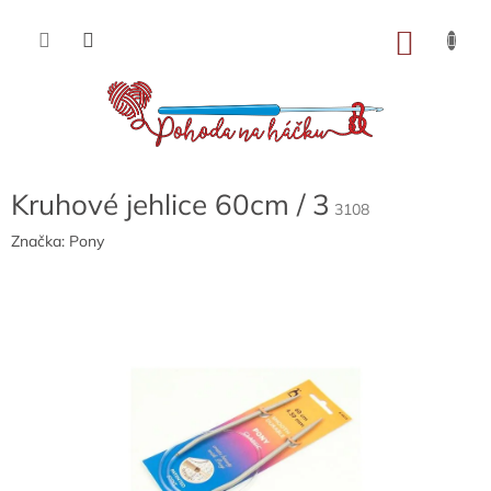
Přejít
na
NÁKU
obsah
KOŠÍK
Kruhové jehlice 60cm / 3
3108
Značka:
Pony