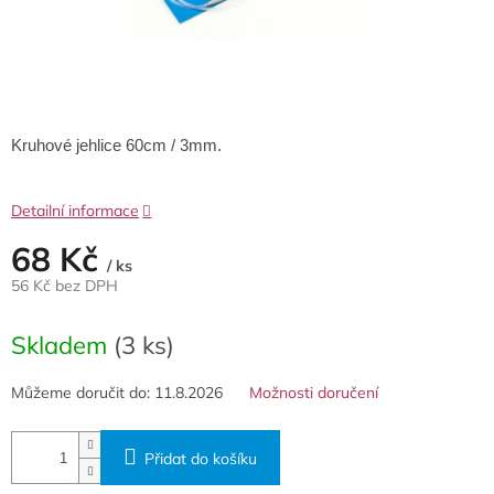
Kruhové jehlice 60cm / 3mm.
Detailní informace
68 Kč
/ ks
56 Kč bez DPH
Měrná
cena:
Skladem
(3 ks)
Můžeme doručit do:
11.8.2026
Možnosti doručení
Přidat do košíku