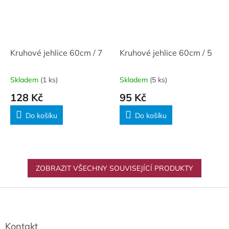
Kruhové jehlice 60cm / 7
Kruhové jehlice 60cm / 5
Skladem
(1 ks)
Skladem
(5 ks)
128 Kč
95 Kč
Do košíku
Do košíku
ZOBRAZIT VŠECHNY SOUVISEJÍCÍ PRODUKTY
Z
á
p
a
Kontakt