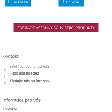
Do košíku
Do košíku
ZOBRAZIT VŠECHNY SOUVISEJÍCÍ PRODUKTY
Z
á
p
a
Kontakt
t
í
info
@
pohodanahacku.cz
+420 608 804 252
Sledujte nás na facebooku
Informace pro vás
Kontakty