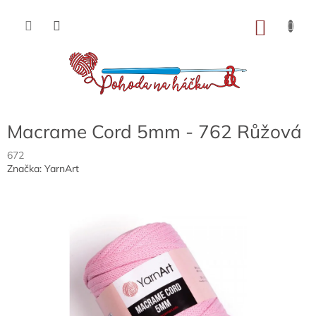
Přejít
na
NÁKU
obsah
KOŠÍK
Macrame Cord 5mm - 762 Růžová
672
Značka:
YarnArt