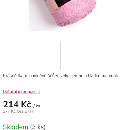
Krásně tkané bavlněné šňůry, velmi jemné a hladké na omak.
Detailní informace
214 Kč
/ ks
177 Kč bez DPH
Měrná
cena:
Skladem
(3 ks)