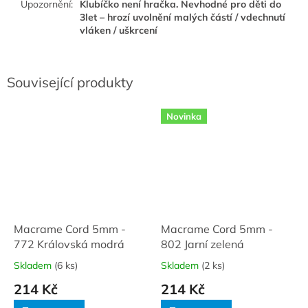
Upozornění
:
Klubíčko není hračka. Nevhodné pro děti do
3let – hrozí uvolnění malých částí / vdechnutí
vláken / uškrcení
Související produkty
Novinka
Macrame Cord 5mm -
Macrame Cord 5mm -
772 Královská modrá
802 Jarní zelená
Skladem
(6 ks)
Skladem
(2 ks)
214 Kč
214 Kč