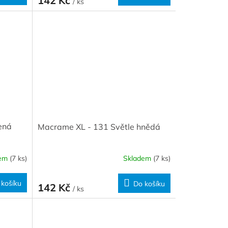
142 Kč
/ ks
ená
Macrame XL - 131 Světle hnědá
dem
(7 ks)
Skladem
(7 ks)
 košíku
Do košíku
142 Kč
/ ks