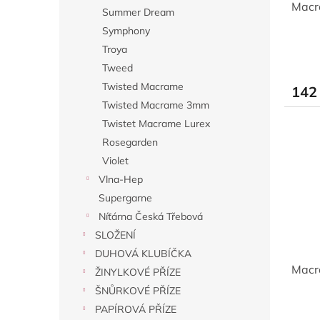
Macr
Summer Dream
Symphony
Troya
Tweed
Twisted Macrame
142
Twisted Macrame 3mm
Twistet Macrame Lurex
Rosegarden
Violet
Vlna-Hep
Supergarne
Níťárna Česká Třebová
SLOŽENÍ
DUHOVÁ KLUBÍČKA
Macr
ŽINYLKOVÉ PŘÍZE
ŠNŮRKOVÉ PŘÍZE
PAPÍROVÁ PŘÍZE