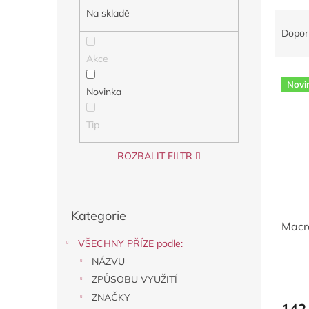
a
Na skladě
Ř
n
a
Dopor
e
z
l
Akce
e
V
n
Novi
ý
í
Novinka
p
p
i
r
Tip
s
o
p
d
ROZBALIT FILTR
r
u
o
k
d
t
Přeskočit
u
ů
Kategorie
kategorie
Macr
k
t
VŠECHNY PŘÍZE podle:
ů
NÁZVU
ZPŮSOBU VYUŽITÍ
ZNAČKY
142