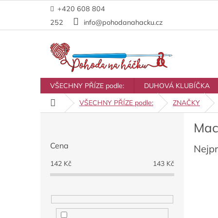
Přejít
+420 608 804
na
obsah
252
info@pohodanahacku.cz
VŠECHNY PŘÍZE podle:
DUHOVÁ KLUBÍČKA
Domů
VŠECHNY PŘÍZE podle:
ZNAČKY
P
Mac
o
s
Cena
Nejp
t
r
142
Kč
143
Kč
a
n
n
í
p