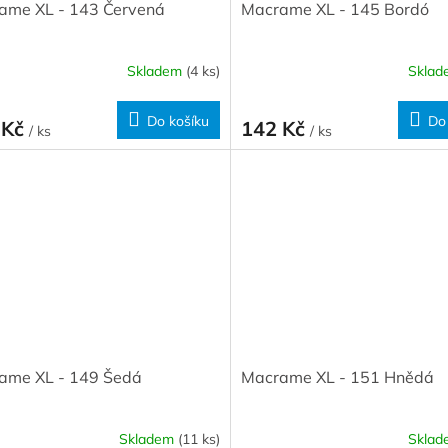
ame XL - 143 Červená
Macrame XL - 145 Bordó
Skladem
(4 ks)
Skla
Do košíku
Do
 Kč
142 Kč
/ ks
/ ks
ame XL - 149 Šedá
Macrame XL - 151 Hnědá
Skladem
(11 ks)
Skla