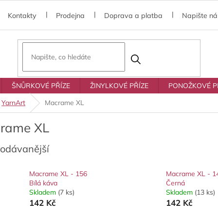
Kontakty
Prodejna
Doprava a platba
Napište n
ŠNŮRKOVÉ PŘÍZE
ŽINYLKOVÉ PŘÍZE
PONOŽKOVÉ P
YarnArt
Macrame XL
rame XL
rodávanější
Macrame XL - 156
Macrame XL - 1
Bílá káva
Černá
Skladem
(7 ks)
Skladem
(13 ks)
142 Kč
142 Kč