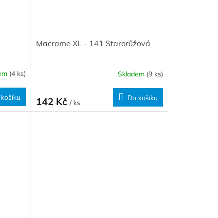
Macrame XL - 141 Starorůžová
dem
(4 ks)
Skladem
(9 ks)
 košíku
Do košíku
142 Kč
/ ks