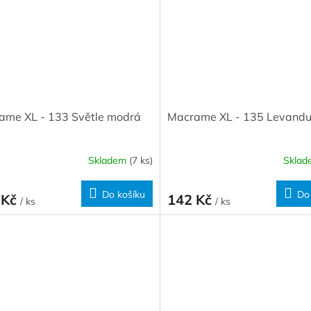
ame XL - 133 Světle modrá
Macrame XL - 135 Levandu
Skladem
(7 ks)
Skla
Do košíku
Do
 Kč
142 Kč
/ ks
/ ks