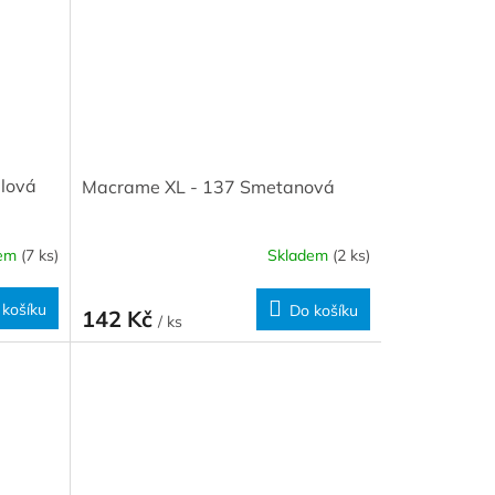
lová
Macrame XL - 137 Smetanová
dem
(7 ks)
Skladem
(2 ks)
 košíku
Do košíku
142 Kč
/ ks