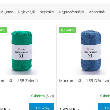
učujeme
Nejlevnější
Nejdražší
Nejprodávanější
Abecedně
nka
Novinka
ame XL - 168 Zelená
Macrame XL - 169 Džínová
Skladem
(6 ks)
Skla
Do košíku
Do
 Kč
142 Kč