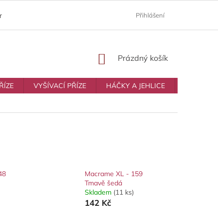
ám
Moje objednávka
Prodávané značky
Přihlášení
Obchodní p
NÁKUPNÍ
Prázdný košík
KOŠÍK
ŘÍZE
VYŠÍVACÍ PŘÍZE
HÁČKY A JEHLICE
VŠE NA T
48
Macrame XL - 159
Tmavě šedá
Skladem
(11 ks)
142 Kč