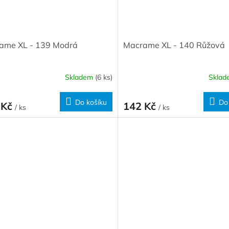
ame XL - 139 Modrá
Macrame XL - 140 Růžová
Skladem
(6 ks)
Skla
Do košíku
Do
 Kč
142 Kč
/ ks
/ ks