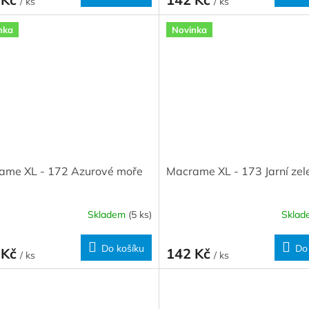
/ ks
/ ks
nka
Novinka
ame XL - 172 Azurové moře
Macrame XL - 173 Jarní zel
Skladem
(5 ks)
Skla
Do košíku
Do
 Kč
142 Kč
/ ks
/ ks