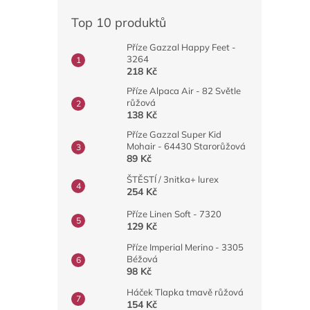
Top 10 produktů
Příze Gazzal Happy Feet -
3264
218 Kč
Příze Alpaca Air - 82 Světle
růžová
138 Kč
Příze Gazzal Super Kid
Mohair - 64430 Starorůžová
89 Kč
ŠTĚSTÍ / 3nitka+ lurex
254 Kč
Příze Linen Soft - 7320
129 Kč
Příze Imperial Merino - 3305
Béžová
98 Kč
Háček Tlapka tmavě růžová
154 Kč