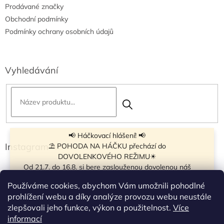
Prodávané značky
Obchodní podmínky
Podmínky ochrany osobních údajů
Vyhledávání
📢 Háčkovací hlášení! 📢
Instagram
⛱ POHODA NA HÁČKU přechází do
DOVOLENKOVÉHO REŽIMU☀
Od 21.7. do 16.8. si bere zaslouženou dovolenou náš
navíječ klubíček BB Cake, a tak si motání klubíček dává
Používáme cookies, abychom Vám umožnili pohodlné
krátkou pauzu.
prohlížení webu a díky analýze provozu webu neustále
Objednávky přijímáme dál - klubíčka, která máme
zlepšovali jeho funkce, výkon a použitelnost.
Více
vyrobená, odešleme bez zdržení. U ostatních se doba
Sledovat na Instagramu
informací
odeslání může prodloužit.