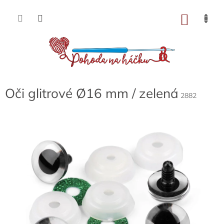
Přejít
na
NÁKU
obsah
KOŠÍK
Oči glitrové Ø16 mm / zelená
2882