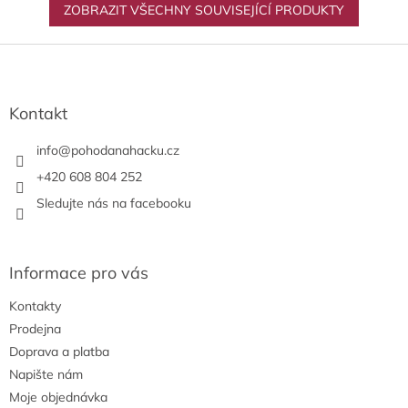
ZOBRAZIT VŠECHNY SOUVISEJÍCÍ PRODUKTY
Z
á
p
a
Kontakt
t
í
info
@
pohodanahacku.cz
+420 608 804 252
Sledujte nás na facebooku
Informace pro vás
Kontakty
Prodejna
Doprava a platba
Napište nám
Moje objednávka