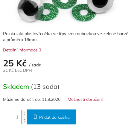
Polokulatá plastová očka se třpytivou duhovkou ve zelené barvě
a průměru 16mm.
Detailní informace
25 Kč
/ sada
21 Kč bez DPH
Měrná
cena:
Skladem
(13 sada)
Můžeme doručit do:
11.8.2026
Možnosti doručení
Přidat do košíku