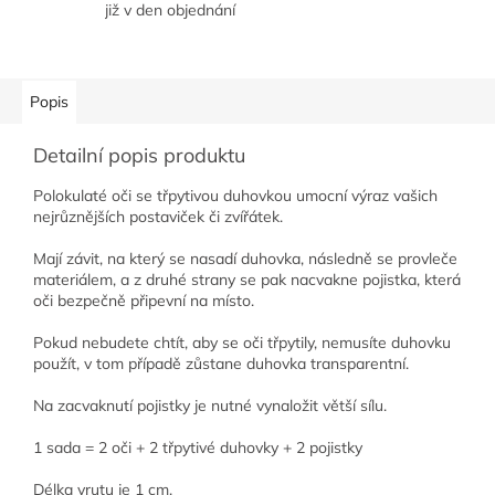
již v den objednání
Popis
Detailní popis produktu
Polokulaté oči se třpytivou duhovkou umocní výraz vašich
nejrůznějších postaviček či zvířátek.
Mají závit, na který se nasadí duhovka, následně se provleče
materiálem, a z druhé strany se pak nacvakne pojistka, která
oči bezpečně připevní na místo.
Pokud nebudete chtít, aby se oči třpytily, nemusíte duhovku
použít, v tom případě zůstane duhovka transparentní.
Na zacvaknutí pojistky je nutné vynaložit větší sílu.
1 sada = 2 oči + 2 třpytivé duhovky + 2 pojistky
Délka vrutu je 1 cm.