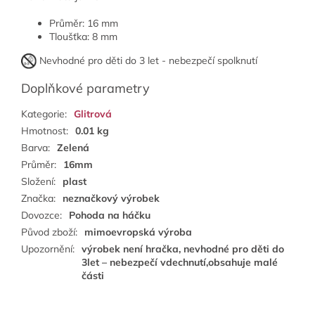
Průměr: 16 mm
Tloušťka: 8 mm
Nevhodné pro děti do 3 let - nebezpečí spolknutí
Doplňkové parametry
Kategorie
:
Glitrová
Hmotnost
:
0.01 kg
Barva
:
Zelená
Průměr
:
16mm
Složení
:
plast
Značka
:
neznačkový výrobek
Dovozce
:
Pohoda na háčku
Původ zboží
:
mimoevropská výroba
Upozornění
:
výrobek není hračka, nevhodné pro děti do
3let – nebezpečí vdechnutí,obsahuje malé
části