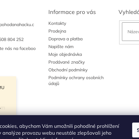
Informace pro vás
Vyhled
Kontakty
pohodanahacku.c
Prodejna
Doprava a platba
608 804 252
Napište nám
jte nás na faceboo
Moje objednávka
Prodávané značky
Obchodní podmínky
Podmínky ochrany osobních
údajů
MU
am
.
cookies, abychom Vám umožnili pohodlné prohlížení
 analýze provozu webu neustále zlepšovali jeho