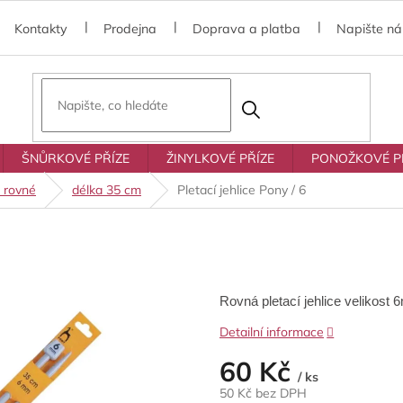
Kontakty
Prodejna
Doprava a platba
Napište n
ŠNŮRKOVÉ PŘÍZE
ŽINYLKOVÉ PŘÍZE
PONOŽKOVÉ P
e rovné
délka 35 cm
Pletací jehlice Pony / 6
Rovná pletací jehlice velikost
Detailní informace
60 Kč
/ ks
50 Kč bez DPH