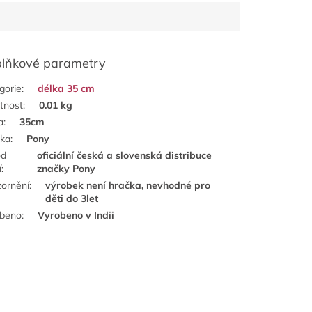
lňkové parametry
gorie
:
délka 35 cm
tnost
:
0.01 kg
a
:
35cm
ka
:
Pony
od
oficiální česká a slovenská distribuce
í
:
značky Pony
ornění
:
výrobek není hračka, nevhodné pro
děti do 3let
obeno
:
Vyrobeno v Indii