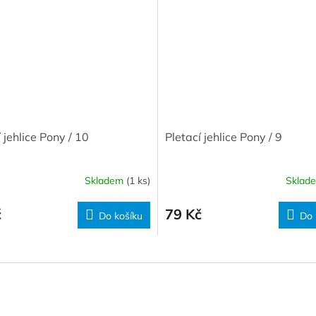
 jehlice Pony / 10
Pletací jehlice Pony / 9
Skladem
(1 ks)
Sklad
č
79 Kč
Do košíku
Do 