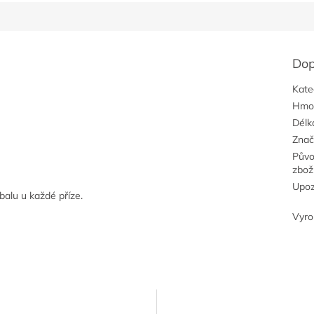
Dop
Kate
Hmo
Délk
Znač
Pův
zbož
Upoz
balu u každé příze.
Vyr