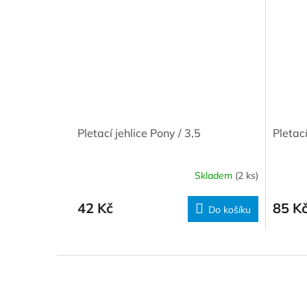
Pletací jehlice Pony / 3,5
Pletací
Skladem
(2 ks)
42 Kč
85 K
Do košíku
Z
á
p
a