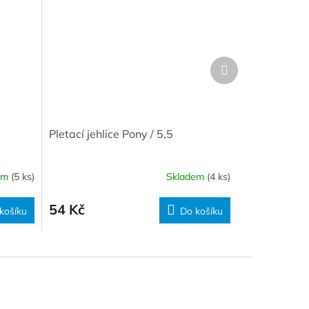
Další
produkt
Pletací jehlice Pony / 5,5
em
(5 ks)
Skladem
(4 ks)
54 Kč
košíku
Do košíku