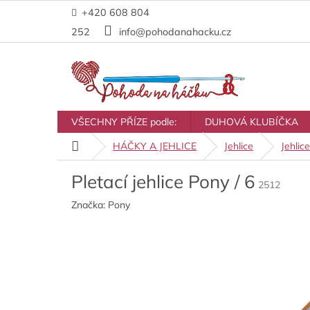
Přejít
+420 608 804
na
obsah
252
info@pohodanahacku.cz
VŠECHNY PŘÍZE podle:
DUHOVÁ KLUBÍČKA
Domů
HÁČKY A JEHLICE
Jehlice
Jehlic
Pletací jehlice Pony / 6
2512
Značka:
Pony