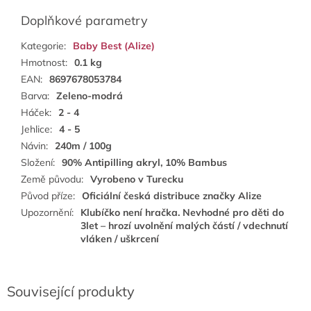
Doplňkové parametry
Kategorie
:
Baby Best (Alize)
Hmotnost
:
0.1 kg
EAN
:
8697678053784
Barva
:
Zeleno-modrá
Háček
:
2 - 4
Jehlice
:
4 - 5
Návin
:
240m / 100g
Složení
:
90% Antipilling akryl, 10% Bambus
Země původu
:
Vyrobeno v Turecku
Původ příze
:
Oficiální česká distribuce značky Alize
Upozornění
:
Klubíčko není hračka. Nevhodné pro děti do
3let – hrozí uvolnění malých částí / vdechnutí
vláken / uškrcení
Související produkty