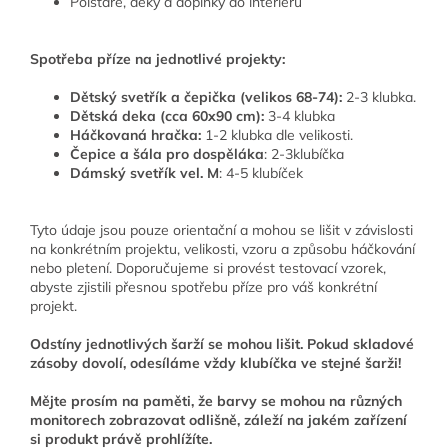
Polštáře, deky a doplňky do interiéru
Spotřeba příze na jednotlivé projekty:
Dětský svetřík a čepička (velikos 68-74):
2-3 klubka.
Dětská deka (cca 60x90 cm):
3-4 klubka
Háčkovaná hračka:
1-2 klubka dle velikosti.
Čepice a šála pro dospěláka
: 2-3klubíčka
Dámský svetřík vel. M
: 4-5 klubíček
Tyto údaje jsou pouze orientační a mohou se lišit v závislosti
na konkrétním projektu, velikosti, vzoru a způsobu háčkování
nebo pletení. Doporučujeme si provést testovací vzorek,
abyste zjistili přesnou spotřebu příze pro váš konkrétní
projekt.
Odstíny jednotlivých šarží se mohou lišit. Pokud skladové
zásoby dovolí, odesíláme vždy klubíčka ve stejné šarži!
Mějte prosím na paměti, že barvy se mohou na různých
monitorech zobrazovat odlišně, záleží na jakém zařízení
si produkt právě prohlížíte.