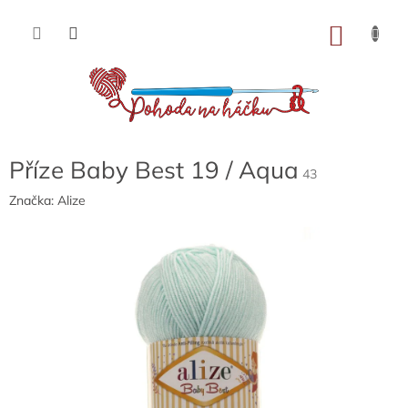
Přejít
na
NÁKU
obsah
KOŠÍK
Příze Baby Best 19 / Aqua
43
Značka:
Alize