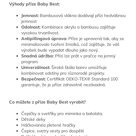
Výhody příze Baby Best:
Jemnost:
Bambusová vlákna dodávají přízi hedvábnou
jemnost
Odolnost:
Kombinace akrylu a bambusu zajišťuje
vysokou trvanlivost.
Antipillingová úprava:
Příze je upravená tak, aby se
minimalizovalo tvoření žmolků, což zajišťuje, že váš
výrobek bude vypadat dlouho jako nový.
Snadná údržba:
Přízi lze prát v pračce na jemný
program.
Univerzálnost:
Široká škála barev umožňuje
kombinovat odstíny pro různorodé projekty.
Bezpečnost:
Certifikát OEKO-TEX® Standard 100
garantuje, že je příze zdravotně nezávadná.
Co můžete z příze Baby Best vyrobit?
Čepičky a svetříky pro miminka a batolata.
Dětské deky
Háčkovanéa pletené hračky
Čepice, svetry vesty pro dospělé