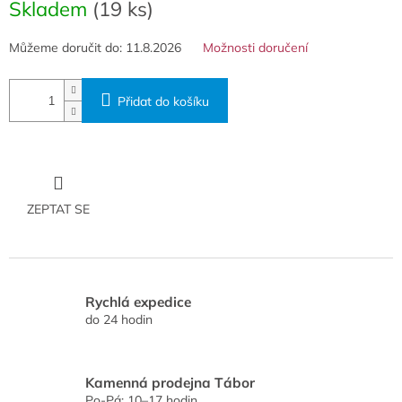
cena:
Skladem
(19 ks)
Můžeme doručit do:
11.8.2026
Možnosti doručení
Přidat do košíku
ZEPTAT SE
Rychlá expedice
do 24 hodin
Kamenná prodejna Tábor
Po-Pá: 10–17 hodin