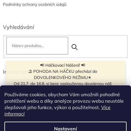
Podmínky ochrany osobních údajů
Vyhledávání
📢 Háčkovací hlášení! 📢
Instagram
⛱ POHODA NA HÁČKU přechází do
DOVOLENKOVÉHO REŽIMU☀
Od 21.7. do 16.8. si bere zaslouženou dovolenou náš
navíječ klubíček BB Cake, a tak si motání klubíček dává
Používáme cookies, abychom Vám umožnili pohodlné
krátkou pauzu.
prohlížení webu a díky analýze provozu webu neustále
Objednávky přijímáme dál - klubíčka, která máme
zlepšovali jeho funkce, výkon a použitelnost.
Více
vyrobená, odešleme bez zdržení. U ostatních se doba
Sledovat na Instagramu
informací
odeslání může prodloužit.
☀
Od 7.8. do 14.8. si dovolenou bude užívat obchůdek v
Nastavení
Vytvořil Shoptet