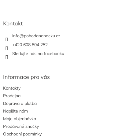
Z
á
p
a
Kontakt
t
í
info
@
pohodanahacku.cz
+420 608 804 252
Sledujte nás na facebooku
Informace pro vás
Kontakty
Prodejna
Doprava a platba
Napište nám
Moje objednávka
Prodávané značky
Obchodní podmínky