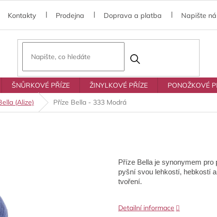
Kontakty
Prodejna
Doprava a platba
Napište n
ŠNŮRKOVÉ PŘÍZE
ŽINYLKOVÉ PŘÍZE
PONOŽKOVÉ P
Bella (Alize)
Příze Bella - 333 Modrá
Příze Bella je synonymem pro p
pyšní svou lehkostí, hebkostí a 
tvoření.
Detailní informace