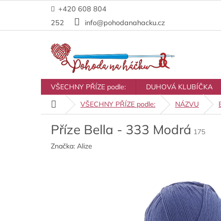
Přejít
+420 608 804
na
obsah
252
info@pohodanahacku.cz
VŠECHNY PŘÍZE podle:
DUHOVÁ KLUBÍČKA
Domů
VŠECHNY PŘÍZE podle:
NÁZVU
Příze Bella - 333 Modrá
175
Značka:
Alize