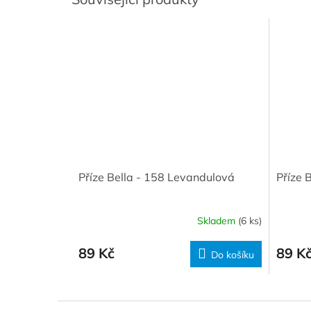
Příze Bella - 158 Levandulová
Příze B
Skladem
(6 ks)
89 Kč
89 K
Do košíku
Z