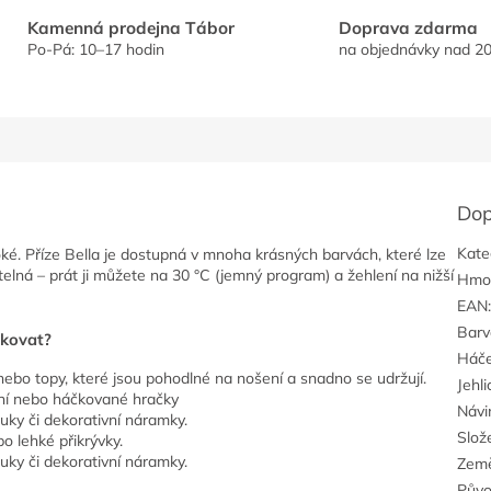
Kamenná prodejna Tábor
Doprava zdarma
Po-Pá: 10–17 hodin
na objednávky nad 20
Dop
Kate
oké.
Příze Bella je dostupná v mnoha krásných barvách, které lze
elná – prát ji můžete na 30 °C (jemný program) a žehlení na nižší
Hmo
EAN
Barv
čkovat?
Háč
 nebo topy, které jsou pohodlné na nošení a snadno se udržují.
Jehli
ní nebo háčkované hračky
Návi
bouky či dekorativní náramky.
Slož
bo lehké přikrývky.
bouky či dekorativní náramky.
Zem
Pův