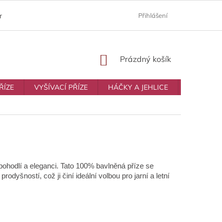
ám
Moje objednávka
Prodávané značky
Přihlášení
Obchodní p
NÁKUPNÍ
Prázdný košík
KOŠÍK
ŘÍZE
VYŠÍVACÍ PŘÍZE
HÁČKY A JEHLICE
VŠE NA T
ohodlí a eleganci. Tato 100% bavlněná příze se
prodyšností, což ji činí ideální volbou pro
jarní a letní