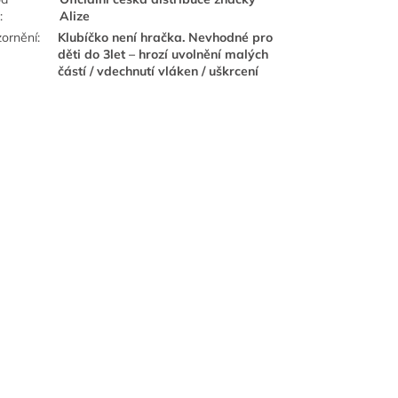
e
:
Alize
ornění
:
Klubíčko není hračka. Nevhodné pro
děti do 3let – hrozí uvolnění malých
částí / vdechnutí vláken / uškrcení