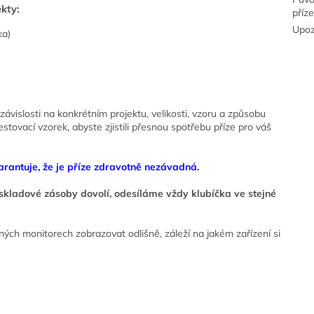
kty:
příz
Upoz
ka)
závislosti na konkrétním projektu, velikosti, vzoru a způsobu
tovací vzorek, abyste zjistili přesnou spotřebu příze pro váš
rantuje, že je příze zdravotně nezávadná.
d skladové zásoby dovolí, odesíláme vždy klubíčka ve stejné
ných monitorech zobrazovat odlišně, z
áleží na jakém zařízení si