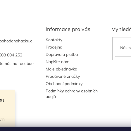
Informace pro vás
Vyhled
Kontakty
pohodanahacku.c
Prodejna
Doprava a platba
608 804 252
Napište nám
jte nás na faceboo
Moje objednávka
Prodávané značky
Obchodní podmínky
Podmínky ochrany osobních
údajů
MU
am
.