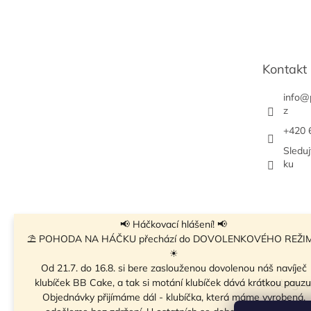
á
p
a
t
Kontakt
í
info
@
z
+420 
Sledu
ku
📢 Háčkovací hlášení! 📢
⛱ POHODA NA HÁČKU přechází do DOVOLENKOVÉHO REŽI
☀
Od 21.7. do 16.8. si bere zaslouženou dovolenou náš navíječ
Instagr
klubíček BB Cake, a tak si motání klubíček dává krátkou pauzu
Objednávky přijímáme dál - klubíčka, která máme vyrobená,