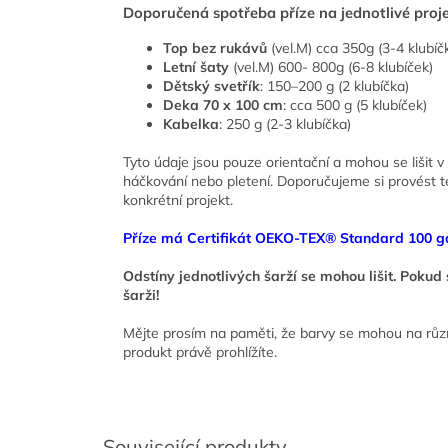
Doporučená spotřeba příze na jednotlivé proje
Top bez rukávů
(vel.M) cca 350g (3-4 klubíč
Letní šaty
(vel.M) 600- 800g (6-8 klubíček)
Dětský svetřík
: 150–200 g (2 klubíčka)
Deka 70 x 100 cm
: cca 500 g (5 klubíček)
Kabelka
: 250 g (2-3 klubíčka)
Tyto údaje jsou pouze orientační a mohou se lišit v 
háčkování nebo pletení. Doporučujeme si provést tes
konkrétní projekt.
Příze má Certifikát OEKO-TEX® Standard 100 ga
Odstíny jednotlivých šarží se mohou lišit. Poku
šarži!
Mějte prosím na paměti, že barvy se mohou na růz
produkt právě prohlížíte.
Související produkty