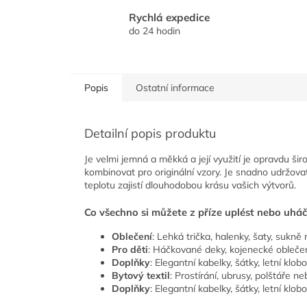
Rychlá expedice
do 24 hodin
Popis
Ostatní informace
Detailní popis produktu
Je velmi jemná a měkká a její využití je opravdu šir
kombinovat pro originální vzory. Je snadno udržovat
teplotu zajistí dlouhodobou krásu vašich výtvorů.
Co všechno si můžete z příze uplést nebo uhá
Oblečení
: Lehká trička, halenky, šaty, sukně
Pro děti
: Háčkované deky, kojenecké obleče
Doplňky
: Elegantní kabelky, šátky, letní klo
Bytový textil
: Prostírání, ubrusy, polštáře ne
Doplňky
: Elegantní kabelky, šátky, letní klo