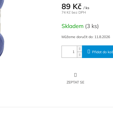
89 Kč
/ ks
74 Kč bez DPH
Měrná
cena:
Skladem
(3 ks)
Můžeme doručit do:
11.8.2026
Přidat do koš
ZEPTAT SE