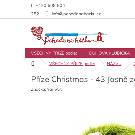
Přejít
+420 608 804
na
obsah
252
info@pohodanahacku.cz
VŠECHNY PŘÍZE podle:
DUHOVÁ KLUBÍČKA
Domů
VŠECHNY PŘÍZE podle:
NÁZVU
Příze Christmas - 43 Jasně z
Značka:
YarnArt