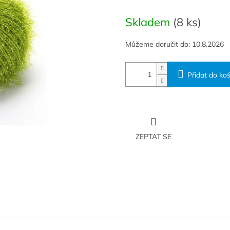
Měrná
cena:
Skladem
(8 ks)
Můžeme doručit do:
10.8.2026
Přidat do koš
ZEPTAT SE