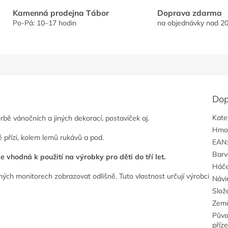
Kamenná prodejna Tábor
Doprava zdarma
Po-Pá: 10–17 hodin
na objednávky nad 20
Dop
Kate
rbě vánočních a jiných dekorací, postaviček aj.
Hmo
é přízi, kolem lemů rukávů a pod.
EAN
Barv
 vhodná k použití na výrobky pro děti do tří let.
Háče
ých monitorech zobrazovat odlišně. Tuto vlastnost určují výrobci
Návi
Slož
Zem
Pův
příz