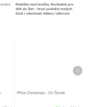
ornění
:
Klubíčko není hračka. Nevhodné pro
děti do 3let – hrozí uvolnění malých
částí / vdechnutí vláken / uškrcení
Další
produkt
á
Příze Christmas - 01 Černá