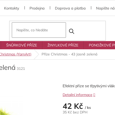
Kontakty
Prodejna
Doprava a platba
Napište n
ŠNŮRKOVÉ PŘÍZE
ŽINYLKOVÉ PŘÍZE
PONOŽKOVÉ P
Christmas (YarnArt)
Příze Christmas - 43 Jasně zelená
elená
3121
Efektní příze se třpytivými vlák
Detailní informace
42 Kč
/ ks
35 Kč bez DPH