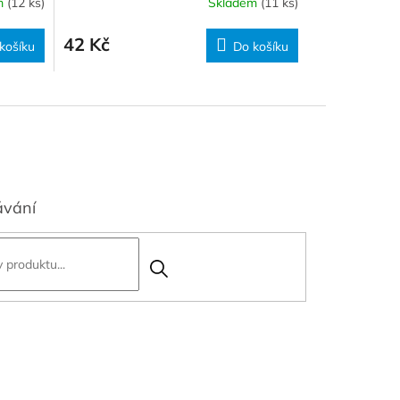
m
(12 ks)
Skladem
(11 ks)
42 Kč
košíku
Do košíku
ávání