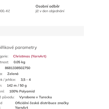
Osobní odběr
00.-Kč
již v den objednání
lňkové parametry
gorie
:
Christmas (YarnArt)
tnost
:
0.05 kg
:
8681338502750
a
:
Zelená
k / jehlice
:
3,5 - 4
n
:
142 m / 50 g
ení
:
100% Polyamid
ě původu
:
Vyrobeno v Turecku
od
Oficiální česká distribuce značky
e
:
YarnArt