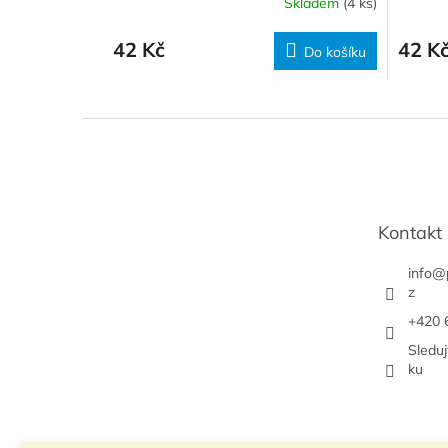
Skladem
(4 ks)
42 Kč
42 K
Do košíku
Z
á
p
a
t
Kontakt
í
info
@
z
+420 
Sledu
ku