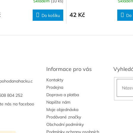
Skladem
(10 ks)
Sklade
č
42 Kč
Do košíku
Do 
Informace pro vás
Vyhled
Kontakty
pohodanahacku.c
Prodejna
Doprava a platba
608 804 252
Napište nám
jte nás na faceboo
Moje objednávka
Prodávané značky
Obchodní podmínky
Podmínky ochrany osobních