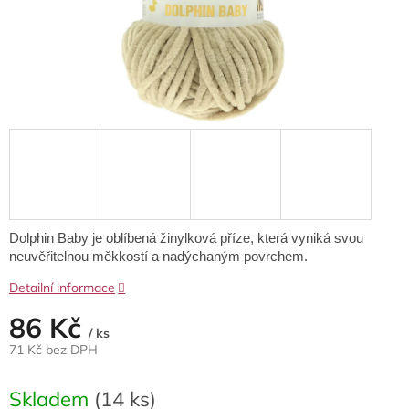
Dolphin Baby je oblíbená žinylková příze, která vyniká svou
neuvěřitelnou měkkostí a nadýchaným povrchem.
Detailní informace
86 Kč
/ ks
71 Kč bez DPH
Měrná
cena:
Skladem
(14 ks)