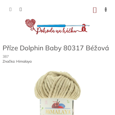
Přejít
na
NÁKU
obsah
KOŠÍK
Příze Dolphin Baby 80317 Béžová
387
Značka:
Himalaya