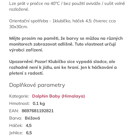
Lze prát v pračce na 40°C / bez použití aviváže / sušit volně
rozložené.
Orientační spotřeba - 1klubíčko, háček 4,5: čtverec cca
30x30cm.
Mějte prosím na paměti, že barvy se můžou na různých
monitorech zobrazovat odlišně. Tuto vlastnost určují
výrobci zařízení.
Upozornění: Pozor! Klubíčko sice vypadá sladce, ale
rozhodně není k jídlu, ani ke hraní. Jen k háčkování a
pletení s radostí.
Doplňkové parametry
Kategorie
:
Dolphin Baby (Himalaya)
Hmotnost
:
0.1 kg
EAN
:
8697681192821
Barva
:
Béžová
Háček
:
4,5
Jehlice
:
6,5