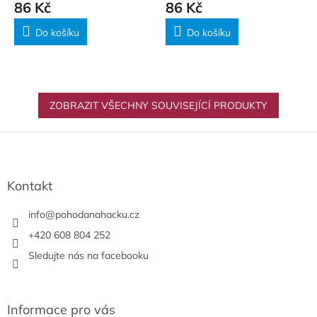
86 Kč
86 Kč
Do košíku
Do košíku
ZOBRAZIT VŠECHNY SOUVISEJÍCÍ PRODUKTY
Z
á
p
a
Kontakt
t
í
info
@
pohodanahacku.cz
+420 608 804 252
Sledujte nás na facebooku
Informace pro vás