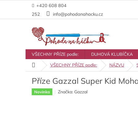
Přejít
+420 608 804
na
obsah
252
info@pohodanahacku.cz
VŠECHNY PŘÍZE podle:
DUHOVÁ KLUBÍČKA
Domů
VŠECHNY PŘÍZE podle:
NÁZVU
Příze Gazzal Super Kid Moha
Značka:
Gazzal
Novinka