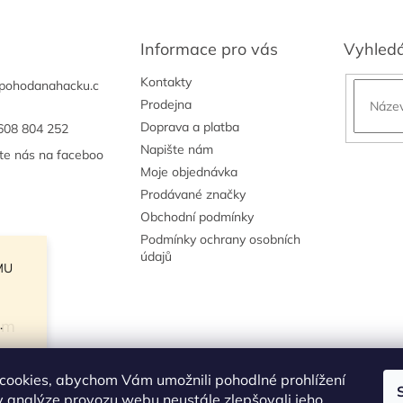
Informace pro vás
Vyhled
Kontakty
pohodanahacku.c
Prodejna
Doprava a platba
608 804 252
Napište nám
jte nás na faceboo
Moje objednávka
Prodávané značky
Obchodní podmínky
Podmínky ochrany osobních
údajů
MU
am
.
cookies, abychom Vám umožnili pohodlné prohlížení
 analýze provozu webu neustále zlepšovali jeho