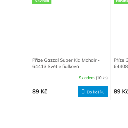
Novinka
Novin
Příze Gazzal Super Kid Mohair -
Příze 
64413 Světle fialková
64408
Skladem
(10 ks)
89 Kč
89 K
Do košíku
Z
á
p