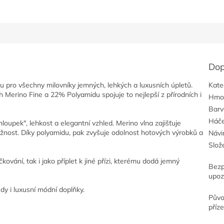
Dop
u pro všechny milovníky jemných, lehkých a luxusních úpletů.
Kate
rino Fine a 22% Polyamidu spojuje to nejlepší z přírodních i
Hmo
Barv
Háče
loupek", lehkost a elegantní vzhled. Merino vlna zajišťuje
ružnost. Díky polyamidu, pak zvyšuje odolnost hotových výrobků a
Návi
Slož
ování, tak i jako příplet k jiné přízi, kterému dodá jemný
Bezp
upoz
édy i luxusní módní doplňky.
Pův
příz