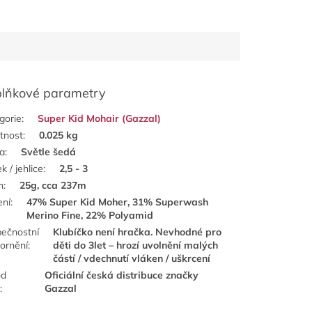
lňkové parametry
gorie
:
Super Kid Mohair (Gazzal)
tnost
:
0.025 kg
a
:
Světle šedá
k / jehlice
:
2,5 - 3
n
:
25g, cca 237m
ení
:
47% Super Kid Moher, 31% Superwash
Merino Fine, 22% Polyamid
ečnostní
Klubíčko není hračka. Nevhodné pro
ornění
:
děti do 3let – hrozí uvolnění malých
částí / vdechnutí vláken / uškrcení
od
Oficiální česká distribuce značky
e
:
Gazzal