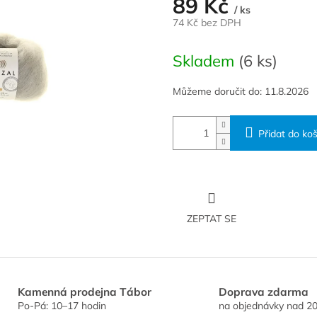
89 Kč
/ ks
74 Kč bez DPH
Měrná
cena:
Skladem
(6 ks)
Můžeme doručit do:
11.8.2026
Přidat do koš
ZEPTAT SE
Kamenná prodejna Tábor
Doprava zdarma
Po-Pá: 10–17 hodin
na objednávky nad 20