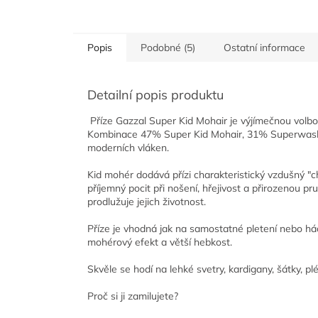
Popis
Podobné (5)
Ostatní informace
Detailní popis produktu
Příze Gazzal Super Kid Mohair je výjímečnou volbo
Kombinace 47% Super Kid Mohair, 31% Superwash Me
moderních vláken.
Kid mohér dodává přízi charakteristický vzdušný "ch
příjemný pocit při nošení, hřejivost a přirozenou p
prodlužuje jejich životnost.
Příze je vhodná jak na samostatné pletení nebo háčk
mohérový efekt a větší hebkost.
Skvěle se hodí na lehké svetry, kardigany, šátky, pl
Proč si ji zamilujete?