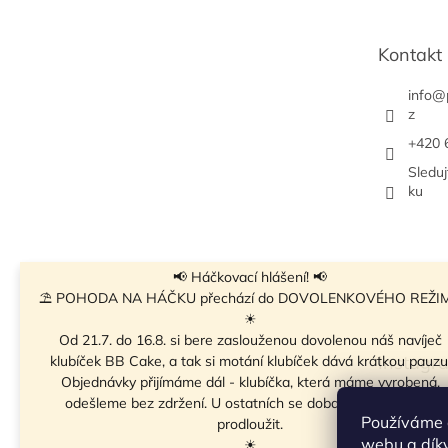
a
t
Kontakt
í
info
@
z
+420 
Sledu
ku
📢 Háčkovací hlášení! 📢
⛱ POHODA NA HÁČKU přechází do DOVOLENKOVÉHO REŽI
☀
Od 21.7. do 16.8. si bere zaslouženou dovolenou náš navíječ
Instagr
klubíček BB Cake, a tak si motání klubíček dává krátkou pauzu
Objednávky přijímáme dál - klubíčka, která máme vyrobená,
odešleme bez zdržení. U ostatních se doba odeslání může
Používáme 
prodloužit.
webu a díky
☀