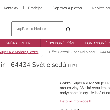
Kontakty
Prodejna
Doprava a platba
Napište n
ŠNŮRKOVÉ PŘÍZE
ŽINYLKOVÉ PŘÍZE
PONOŽKOVÉ P
Super Kid Mohair (Gazzal)
Příze Gazzal Super Kid Mohair - 64434
ir - 64434 Světle šedá
11174
Gazzal Super Kid Mohair je lu
merino vlny. Vyniká svou lehkos
nadýchané úplety. Je ideální na 
Detailní informace