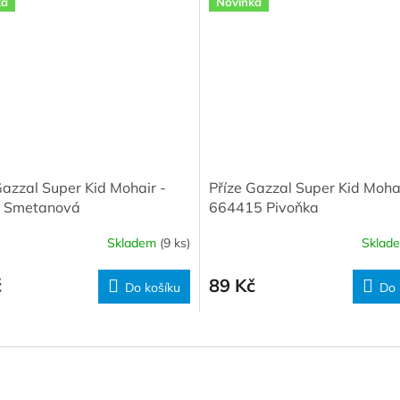
ka
Novinka
Gazzal Super Kid Mohair -
Příze Gazzal Super Kid Mohai
 Smetanová
664415 Pivoňka
Skladem
(9 ks)
Sklad
č
89 Kč
Do košíku
Do 