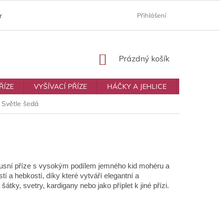
ám
Moje objednávka
Prodávané značky
Přihlášení
Obchodní p
NÁKUPNÍ
Prázdný košík
KOŠÍK
ŘÍZE
VYŠÍVACÍ PŘÍZE
HÁČKY A JEHLICE
VŠE NA T
 Světle šedá
xusní příze s vysokým podílem jemného kid mohéru a
tí a hebkostí, díky které vytváří elegantní a
šátky, svetry, kardigany nebo jako příplet k jiné přízi.