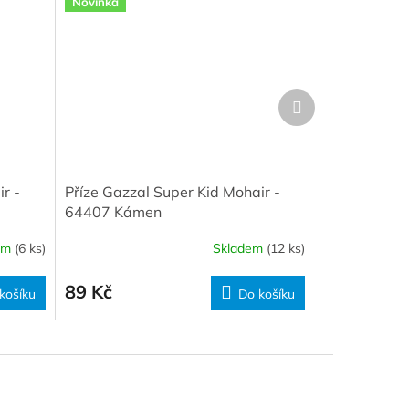
Novinka
Další
produkt
r -
Příze Gazzal Super Kid Mohair -
64407 Kámen
em
(6 ks)
Skladem
(12 ks)
89 Kč
košíku
Do košíku