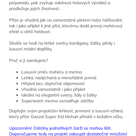
polyamidu, pak zvyšuje odolnost hotových výrobků a
prodlužuje jejich životnost.
Příze je vhodná jak na samostatné pletení nebo háčkování,
tak i jako příplet k jiné přízi, kterému dodá jemný mohérový
efekt a větší hebkost.
Skvěle se hodí na lehké svetry, kardigany, šátky, plédy i
luxusní módní doplňky.
Proč si ji zamilujete?
Luxusní směs mohéru a merina
Lehká, nadýchaná a mimořádně jemná
Hřejivá bez zbytečné objemnosti
Vhodná samostatně i jako příplet
Ideální na elegantní svetry, šály a šátky
Superwash merino usnadňuje údržbu
Dopřejte svým projektům lehkost, jemnost a luxusní vzhled,
který příze Gazzal Super Kid Mohair přináší v každém očku.
Upozornění: Odstíny jednotlivých šarží se mohou lišit.
Doporučujeme tedy na projekt zakoupit dostatečné množství