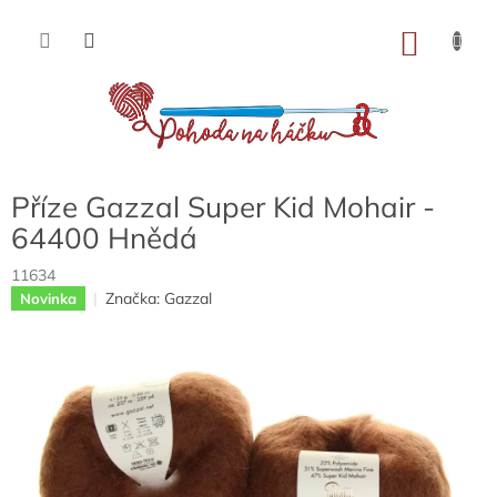
Přejít
na
NÁKU
obsah
KOŠÍK
Příze Gazzal Super Kid Mohair -
64400 Hnědá
11634
Značka:
Gazzal
Novinka