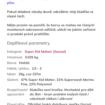
příze.
Pokud skladové zásoby dovolí, odesíláme vždy klubíčka ve
stejné šarži.
Mějte prosím na paměti, že barvy se mohou na různých
monitorech zobrazovat odlišně, záleží na jakém zařízení
si produkt právě prohlížíte.
Doplňkové parametry
Kategorie
:
Super Kid Mohair (Gazzal)
Hmotnost
:
0.025 kg
Barva
:
Hnědá
Háček / jehlice
:
2,5 - 3
Návin
:
25g, cca 237m
Složení
:
47% Super Kid Moher, 31% Superwash Merino
Fine, 22% Polyamid
Bezpečnostní
Klubíčko není hračka. Nevhodné pro děti
upozornění
:
do 3let – hrozí uvolnění malých částí /
vdechnutí vláken / uškrcení
Původ příze
:
Oficiální česká distribuce značky Gazzal