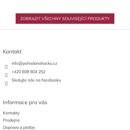
ZOBRAZIT VŠECHNY SOUVISEJÍCÍ PRODUKTY
Z
á
p
a
Kontakt
t
í
info
@
pohodanahacku.cz
+420 608 804 252
Sledujte nás na facebooku
Informace pro vás
Kontakty
Prodejna
Doprava a platba