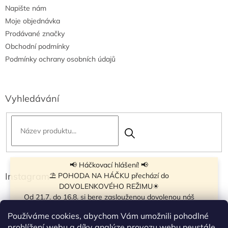
Napište nám
Moje objednávka
Prodávané značky
Obchodní podmínky
Podmínky ochrany osobních údajů
Vyhledávání
📢 Háčkovací hlášení! 📢
Instagram
⛱ POHODA NA HÁČKU přechází do
DOVOLENKOVÉHO REŽIMU☀
Od 21.7. do 16.8. si bere zaslouženou dovolenou náš
navíječ klubíček BB Cake, a tak si motání klubíček dává
Používáme cookies, abychom Vám umožnili pohodlné
krátkou pauzu.
prohlížení webu a díky analýze provozu webu neustále