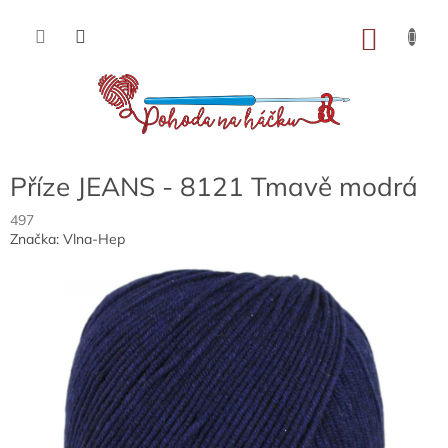
Přejít
na
NÁKU
obsah
KOŠÍK
Příze JEANS - 8121 Tmavě modrá
497
Značka:
Vlna-Hep