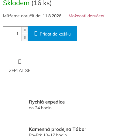
cena:
Skladem
(16 ks)
Můžeme doručit do:
11.8.2026
Možnosti doručení
Přidat do košíku
ZEPTAT SE
Rychlá expedice
do 24 hodin
Kamenná prodejna Tábor
Po-Pá: 10–17 hodin