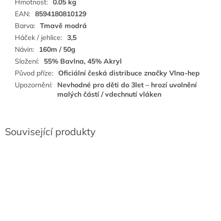
Hmotnost
:
0.05 kg
EAN
:
8594180810129
Barva
:
Tmavě modrá
Háček / jehlice
:
3,5
Návin
:
160m / 50g
Složení
:
55% Bavlna, 45% Akryl
Původ příze
:
Oficiální česká distribuce značky Vlna-hep
Upozornění
:
Nevhodné pro děti do 3let – hrozí uvolnění
malých částí / vdechnutí vláken
Související produkty