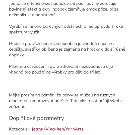
Jedná se o tenčí přízi, nadpoloviční podíl bavlny zaručuje
bavlněný efekt a akryl naopak zjemňuje omak příze, příze
nežmolkuje a neplstnatí.
Vyrábí se mnoha barevných odstínech a má opravdu široké
spektrum využití.
Hodí se pro všechna roční období a je vhodná např. na
čepičky, svetříky, oblíbená je zejména na hračky a další různé
doplňky.
Příze má osvědčení TZÚ
o zdravotní nezávadnosti a je
vhodná pro použití na výrobky pro děti do tří let.
Mějte prosím na paměti, že barvy se můžou na různých
monitorech zobrazovat odlišně. Tuto vlastnost určují výrobci
zařízení.
Doplňkové parametry
Kategorie
:
Jeans (Vlna-hep/YarnArt)