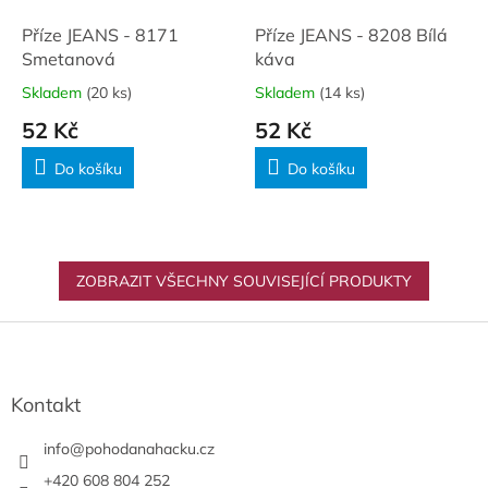
Příze JEANS - 8171
Příze JEANS - 8208 Bílá
Smetanová
káva
Skladem
(20 ks)
Skladem
(14 ks)
52 Kč
52 Kč
Do košíku
Do košíku
ZOBRAZIT VŠECHNY SOUVISEJÍCÍ PRODUKTY
Z
á
p
a
Kontakt
t
í
info
@
pohodanahacku.cz
+420 608 804 252