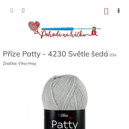
Přejít
na
NÁKU
obsah
KOŠÍK
Příze Patty - 4230 Světle šedá
894
Značka:
Vlna-Hep