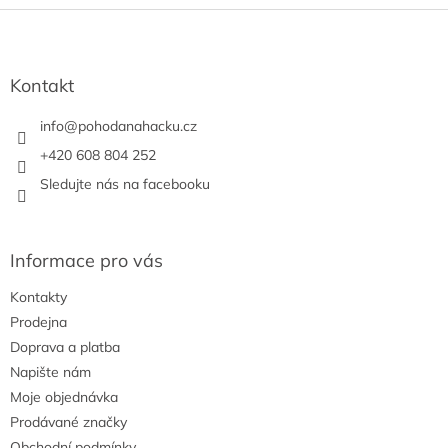
Z
á
p
a
Kontakt
t
í
info
@
pohodanahacku.cz
+420 608 804 252
Sledujte nás na facebooku
Informace pro vás
Kontakty
Prodejna
Doprava a platba
Napište nám
Moje objednávka
Prodávané značky
Obchodní podmínky