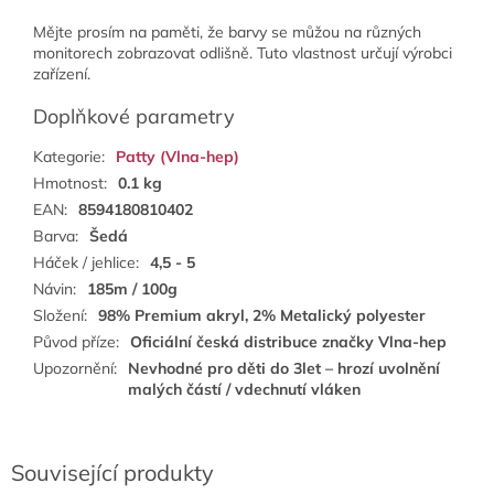
Mějte prosím na paměti, že barvy se můžou na různých
monitorech zobrazovat odlišně. Tuto vlastnost určují výrobci
zařízení.
Doplňkové parametry
Kategorie
:
Patty (Vlna-hep)
Hmotnost
:
0.1 kg
EAN
:
8594180810402
Barva
:
Šedá
Háček / jehlice
:
4,5 - 5
Návin
:
185m / 100g
Složení
:
98% Premium akryl, 2% Metalický polyester
Původ příze
:
Oficiální česká distribuce značky Vlna-hep
Upozornění
:
Nevhodné pro děti do 3let – hrozí uvolnění
malých částí / vdechnutí vláken
Související produkty