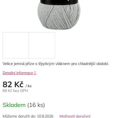
Velice jemná příze s třpytivým vláknem pro chladnější období.
Detailní informace
82 Kč
/ ks
68 Kč bez DPH
Měrná
cena:
Skladem
(16 ks)
Můžeme doručit do:
10.8.2026
Možnosti doručení