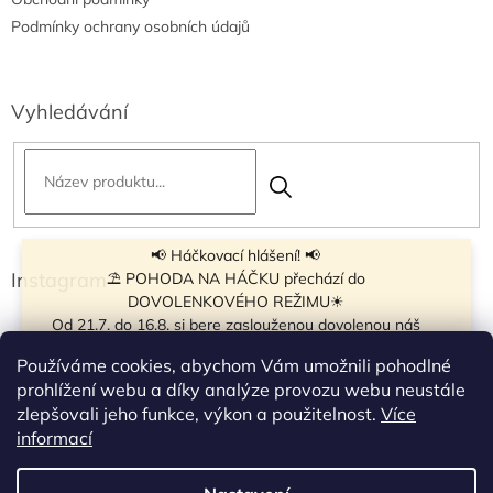
Podmínky ochrany osobních údajů
Vyhledávání
📢 Háčkovací hlášení! 📢
Instagram
⛱ POHODA NA HÁČKU přechází do
DOVOLENKOVÉHO REŽIMU☀
Od 21.7. do 16.8. si bere zaslouženou dovolenou náš
navíječ klubíček BB Cake, a tak si motání klubíček dává
Používáme cookies, abychom Vám umožnili pohodlné
krátkou pauzu.
prohlížení webu a díky analýze provozu webu neustále
Objednávky přijímáme dál - klubíčka, která máme
zlepšovali jeho funkce, výkon a použitelnost.
Více
vyrobená, odešleme bez zdržení. U ostatních se doba
Sledovat na Instagramu
informací
odeslání může prodloužit.
☀
Od 7.8. do 14.8. si dovolenou bude užívat obchůdek v