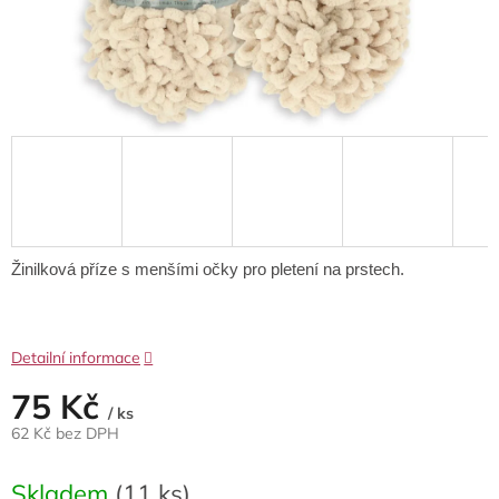
Žinilková příze s menšími očky pro pletení na prstech.
Detailní informace
75 Kč
/ ks
62 Kč bez DPH
Měrná
cena:
Skladem
(11 ks)