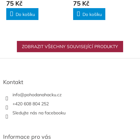
75 Kč
75 Kč
Do košíku
Do košíku
ZOBRAZIT VŠECHNY SOUVISEJÍCÍ PRODUKTY
Z
á
p
a
Kontakt
t
í
info
@
pohodanahacku.cz
+420 608 804 252
Sledujte nás na facebooku
Informace pro vás