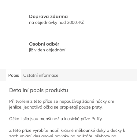
Doprava zdarma
na objednávky nad 2000.-Kč
Osobní odběr
již v den objednání
Popis
Ostatní informace
Detailní popis produktu
Při tvoření z této příze se nepoužívají žádné háčky ani
jehlice, jednotlivá očka se proplétají pouze prsty.
Očka i síla jsou menší než u klasické příze Puffy.
Z této příze vyrobíte např. krásné měkounké deky a dečky k
zachumlání, designové povlaky na polštáře, přehozy na