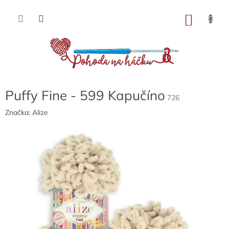
Přejít
na
NÁKU
obsah
KOŠÍK
Puffy Fine - 599 Kapučíno
726
Značka:
Alize