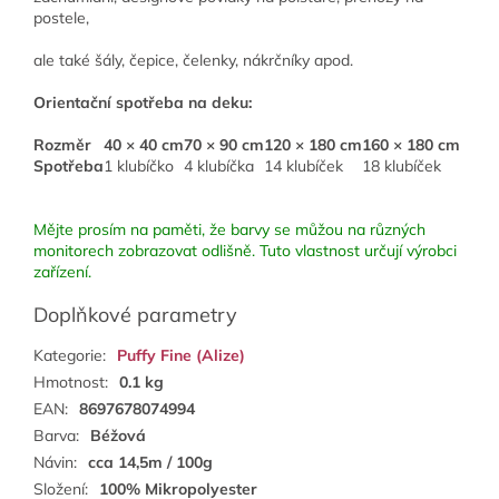
postele,
ale také šály, čepice, čelenky, nákrčníky apod.
Orientační spotřeba na deku:
Rozměr
40 × 40 cm
70 × 90 cm
120 × 180 cm
160 × 180 cm
Spotřeba
1 klubíčko
4 klubíčka
14 klubíček
18 klubíček
Mějte prosím na paměti, že barvy se můžou na různých
monitorech zobrazovat odlišně. Tuto vlastnost určují výrobci
zařízení.
Doplňkové parametry
Kategorie
:
Puffy Fine (Alize)
Hmotnost
:
0.1 kg
EAN
:
8697678074994
Barva
:
Béžová
Návin
:
cca 14,5m / 100g
Složení
:
100% Mikropolyester