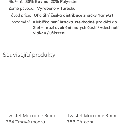
Složení
:
80% Bavlna, 20% Polyester
Země původu
:
Vyrobeno v Turecku
Původ příze
:
Oficiální česká distribuce značky YarnArt
Upozornění
:
Klubíčko není hračka. Nevhodné pro děti do
3let – hrozí uvolnění malých částí / vdechnutí
vláken / uškrcení
Související produkty
Twistet Macrame 3mm -
Twistet Macrame 3mm -
784 Tmavě modrá
753 Přírodní