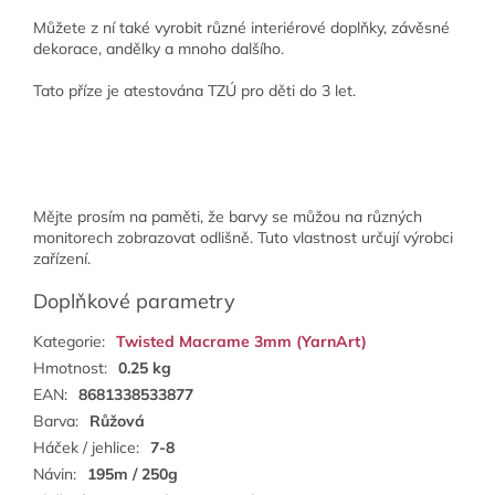
Můžete z ní také vyrobit různé interiérové doplňky, závěsné
dekorace, andělky a mnoho dalšího.
Tato příze je atestována TZÚ pro děti do 3 let.
Mějte prosím na paměti, že barvy se můžou na různých
monitorech zobrazovat odlišně. Tuto vlastnost určují výrobci
zařízení.
Doplňkové parametry
Kategorie
:
Twisted Macrame 3mm (YarnArt)
Hmotnost
:
0.25 kg
EAN
:
8681338533877
Barva
:
Růžová
Háček / jehlice
:
7-8
Návin
:
195m / 250g