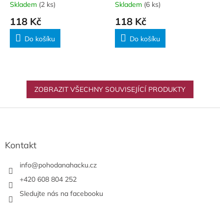
Skladem
(2 ks)
Skladem
(6 ks)
118 Kč
118 Kč
Do košíku
Do košíku
ZOBRAZIT VŠECHNY SOUVISEJÍCÍ PRODUKTY
Z
á
p
a
Kontakt
t
í
info
@
pohodanahacku.cz
+420 608 804 252
Sledujte nás na facebooku