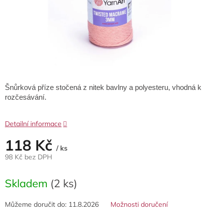
Šnůrková příze stočená z nitek bavlny a polyesteru, vhodná k
rozčesávání.
Detailní informace
118 Kč
/ ks
98 Kč bez DPH
Měrná
cena:
Skladem
(2 ks)
Můžeme doručit do:
11.8.2026
Možnosti doručení