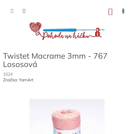
Přejít
na
NÁKU
obsah
KOŠÍK
Twistet Macrame 3mm - 767
Lososová
3324
Značka:
YarnArt