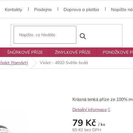
Kontakty
Prodejna
Doprava a platba
Napište n
ŠNŮRKOVÉ PŘÍZE
ŽINYLKOVÉ PŘÍZE
PONOŽKOVÉ P
Violet (YarnArt)
Violet - 4920 Světle šedá
Krásná tenká příze ze 100% me
Detailní informace
79 Kč
/ ks
65 Kč bez DPH