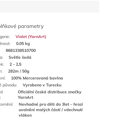
lňkové parametry
gorie
:
Violet (YarnArt)
tnost
:
0.05 kg
:
8681338510700
a
:
Světle šedá
ek
:
2 - 2,5
n
:
282m / 50g
ení
:
100% Mercerovaná bavlna
ě původu
:
Vyrobeno v Turecku
od
Oficiální česká distribuce značky
e
:
YarnArt
ornění
:
Nevhodné pro děti do 3let – hrozí
uvolnění malých částí / vdechnutí
vláken