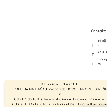
Z
á
p
a
t
Kontakt
í
info
@
z
+420 
Sledu
ku
📢 Háčkovací hlášení! 📢
⛱ POHODA NA HÁČKU přechází do DOVOLENKOVÉHO REŽI
☀
Od 21.7. do 16.8. si bere zaslouženou dovolenou náš navíječ
Instagr
klubíček BB Cake, a tak si motání klubíček dává krátkou pauzu