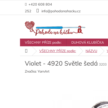
Přejít
+420 608 804
na
obsah
252
info@pohodanahacku.cz
VŠECHNY PŘÍZE podle:
DUHOVÁ KLUBÍČKA
Domů
VŠECHNY PŘÍZE podle:
NÁZVU
Violet - 4920 Světle šedá
3203
Značka:
YarnArt