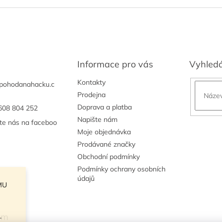
Informace pro vás
Vyhled
Kontakty
pohodanahacku.c
Prodejna
Doprava a platba
608 804 252
Napište nám
jte nás na faceboo
Moje objednávka
Prodávané značky
Obchodní podmínky
Podmínky ochrany osobních
údajů
MU
am
.