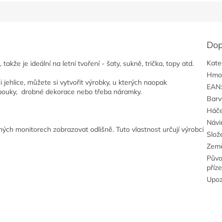
Dop
Kate
takže je ideální na letní tvoření - šaty, sukně, trička, topy atd.
Hmo
jehlice, můžete si vytvořit výrobky, u kterých naopak
EAN
lobouky, drobné dekorace nebo třeba náramky.
Barv
Háč
Návi
ých monitorech zobrazovat odlišně. Tuto vlastnost určují výrobci
Slož
Zem
Pův
příz
Upoz