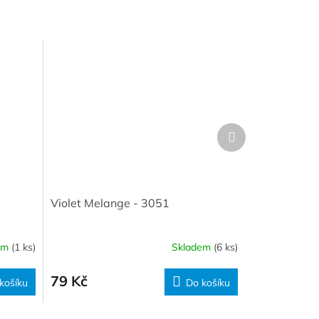
Další
produkt
Violet Melange - 3051
em
(1 ks)
Skladem
(6 ks)
79 Kč
košíku
Do košíku