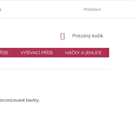
ám
Moje objednávka
Prodávané značky
Přihlášení
Obchodní p
NÁKUPNÍ
Prázdný košík
KOŠÍK
ŘÍZE
VYŠÍVACÍ PŘÍZE
HÁČKY A JEHLICE
VŠE NA T
rcerizované bavlny.